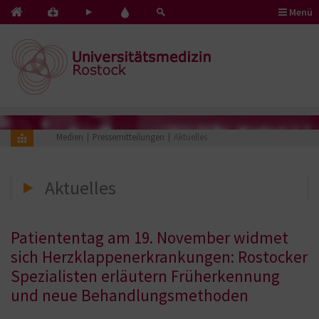
Menü
Kontakt
Pflege
Blut
&
mit
spenden
Notfälle
Herz
Medien
Pressemitteilungen
Aktuelles
Aktuelles
Patiententag am 19. November widmet
sich Herzklappenerkrankungen: Rostocker
Spezialisten erläutern Früherkennung
und neue Behandlungsmethoden