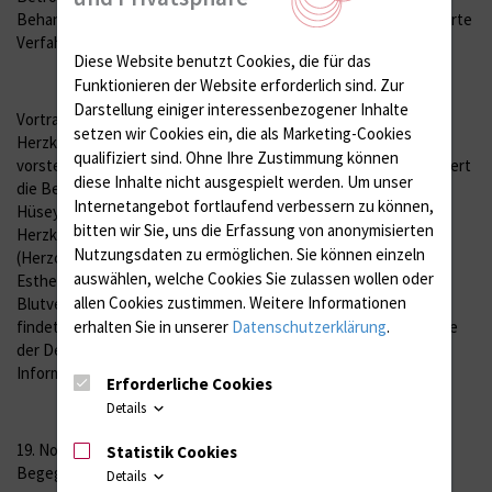
Behandlungsmöglichkeiten bekannt würden. Es wird um etablierte
Verfahren und um zukünftige Optionen gehen.
Diese Website benutzt Cookies, die für das
Funktionieren der Website erforderlich sind.
Zur
Darstellung einiger interessenbezogener Inhalte
Vortragsthemen des Patiententages sind die Symptome von
setzen wir Cookies ein, die als Marketing-Cookies
Herzklappenerkrankungen, die Dr. Thomas Körber (Kardiologie)
qualifiziert sind. Ohne Ihre Zustimmung können
vorstellt. Professor Matthias Peuster (Kinderkardiologie) erläutert
diese Inhalte nicht ausgespielt werden.
Um unser
die Behandlung angeborener Herzklappenfehler, Professor
Internetangebot fortlaufend verbessern zu können,
Hüseyin Ince (Kardiologie) spricht über minimal-invasive
bitten wir Sie, uns die Erfassung von anonymisierten
Herzkatheterbehandlungen. Professor Andreas Liebold
Nutzungsdaten zu ermöglichen.
Sie können einzeln
(Herzchirurgie) erklärt, wann eine Herz- OP notwendig wird, Dr.
auswählen, welche Cookies Sie zulassen wollen oder
Esther Adolph (Kardiologie) spricht über die wichtige
allen Cookies zustimmen. Weitere Informationen
Blutverdünnung nach einem solchen Eingriff. Die Veranstaltung
erhalten Sie in unserer
Datenschutzerklärung
.
findet im „Herzmonat 2008“ statt, der im November auf Initiative
der Deutschen Herzstiftung bundesweit mit
Informationsveranstaltungen begangen wird.
Erforderliche Cookies
Details
19. November 2008, 16.00 bis 18.00 Uhr, Internationales
Statistik Cookies
Begegnungszentrum (IBZ), Bergstraße 7a, 18057 Rostock
Details