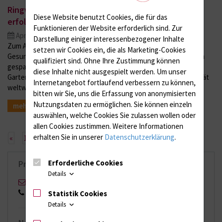
Ringvorlesung "Garten und Gesundheit" startet
Diese Website benutzt Cookies, die für das
erfolgreich
Funktionieren der Website erforderlich sind.
Zur
Apr. 04, 2014
Darstellung einiger interessenbezogener Inhalte
Zum Auftakt der interdisziplinären Ringvorlesung "Garten und
setzen wir Cookies ein, die als Marketing-Cookies
Gesundheit" haben etwa 200 Interessierte im Hörsaal Arno Esch
qualifiziert sind. Ohne Ihre Zustimmung können
gespannt den Ausführungen des Direktors des Botanischen
diese Inhalte nicht ausgespielt werden.
Um unser
Gartens, Prof. Dr. Stefan Porembski, zu Botanik und Biodiversität
Internetangebot fortlaufend verbessern zu können,
weltweit gelauscht. Dabei erfuhren die Zuhörer unter…
bitten wir Sie, uns die Erfassung von anonymisierten
Nutzungsdaten zu ermöglichen.
Sie können einzeln
mehr
auswählen, welche Cookies Sie zulassen wollen oder
allen Cookies zustimmen. Weitere Informationen
erhalten Sie in unserer
Datenschutzerklärung
.
Vorherige
Nächste
«
1
3
»
2
Erforderliche Cookies
Pressekontakt
Details
Stefan Menzel
0151 17168553
Statistik Cookies
Details