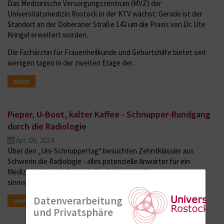
Das Medizinische Versorgungszentrum (MVZ) der
Universitätsmedizin Rostock in der KTV wächst: Gerade ist der
Standort an der Doberaner Straße 142 um die Praxis von Dr. Ute
Kringel erweitert worden.
Die Fachärztin für Frauenheilkunde und Geburtshilfe bietet seit
wenigen tagen in der zweiten Etage der…
mehr
Pieper, U-Boot, kalter Kaffee - Schnupper-Rundgang
durch die Radiologie
Apr. 09, 2014
Über den „Uni-Schnuppertag“ besuchten Zehntklässler aus
Schwerin die Radiologie - alles potenzielle Anwärter für ein
Medizinstudium in Rostock. Die Schnupper-Angebote sind eine
sinnvolle Zeitinvestition in Zeiten des Fachkräftemangels.
Datenverarbeitung
mehr
und Privatsphäre