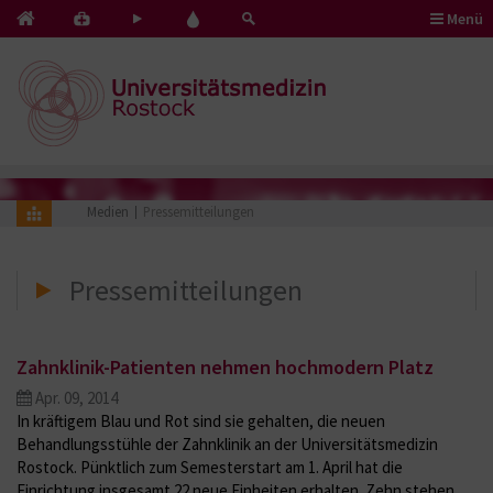
Menü
Kontakt
Pflege
Blut
&
mit
spenden
Notfälle
Herz
Medien
Pressemitteilungen
Pressemitteilungen
Zahnklinik-Patienten nehmen hochmodern Platz
Apr. 09, 2014
In kräftigem Blau und Rot sind sie gehalten, die neuen
Behandlungsstühle der Zahnklinik an der Universitätsmedizin
Rostock. Pünktlich zum Semesterstart am 1. April hat die
Einrichtung insgesamt 22 neue Einheiten erhalten. Zehn stehen