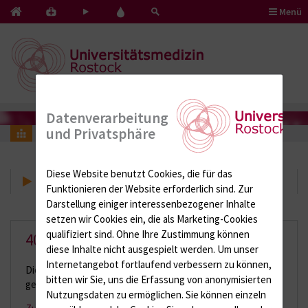
Menü
Kontakt
Pflege
Blut
&
mit
spenden
Notfälle
Herz
Datenverarbeitung
und Privatsphäre
404
Diese Website benutzt Cookies, die für das
404
Funktionieren der Website erforderlich sind.
Zur
Darstellung einiger interessenbezogener Inhalte
setzen wir Cookies ein, die als Marketing-Cookies
qualifiziert sind. Ohne Ihre Zustimmung können
404 – Seite nicht gefunden.
diese Inhalte nicht ausgespielt werden.
Um unser
Internetangebot fortlaufend verbessern zu können,
Die von Ihnen gewünschte Seite konnte leider nicht
bitten wir Sie, uns die Erfassung von anonymisierten
gefunden werden.
Nutzungsdaten zu ermöglichen.
Sie können einzeln