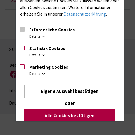
Zurück zur Startseite
auswählen, welche Cookies Sie zulassen wollen oder
allen Cookies zustimmen. Weitere Informationen
erhalten Sie in unserer
Datenschutzerklärung
.
Erforderliche Cookies
Details
Statistik Cookies
Universität Rostock
Details
Besuchen Sie uns
Marketing Cookies
Details
Facebook
Instagram
YouTube
LinkedIn
Xing
Intranet
Login (für Studenten)
Impressum
Eigene Auswahl bestätigen
Datenschutzhinweise
Barrierefreiheit
oder
Alle Cookies bestätigen