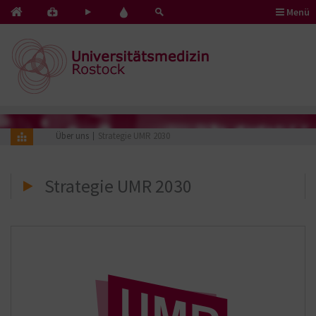
Menü
Kontakt
Pflege
Blut
&
mit
spenden
Notfälle
Herz
Über uns
Strategie UMR 2030
Strategie UMR 2030