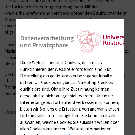
Die nächsten Jahre werden für unsere Universitätsmedizin
Rostock von Veränderungen geprägt sein. Mit der
Krankenhausreform und dem bevorstehenden Strukturwandel im
Krankenhaussektor steht ein Jahrzehnt des Wandels bevor, das
sowohl große Chancen als auch erhebliche Herausforderungen
birgt.
Datenverarbeitung
und Privatsphäre
Unsere Aufgabe ist es, die Unimedizin Rostock als universitären
Maximalversorger erfolgreich in diese neue Versorgungsrealität zu
führen – stets mit dem Ziel,
Spitzenmedizin im Norden
zu
Diese Website benutzt Cookies, die für das
bieten.
Funktionieren der Website erforderlich sind.
Zur
Die Digitalisierung von Medizin und Pflege, die Ambulantisierung
Darstellung einiger interessenbezogener Inhalte
stationärer Leistungen sowie der Fachkräftemangel werden die
setzen wir Cookies ein, die als Marketing-Cookies
Rahmenbedingungen unseres Handelns bis 2030 maßgeblich
qualifiziert sind. Ohne Ihre Zustimmung können
bestimmen.
diese Inhalte nicht ausgespielt werden.
Um unser
Internetangebot fortlaufend verbessern zu können,
bitten wir Sie, uns die Erfassung von anonymisierten
Unsere Vision für 2030
Nutzungsdaten zu ermöglichen.
Sie können einzeln
auswählen, welche Cookies Sie zulassen wollen oder
Exzellent
: Wir sind der führende Anbieter von
allen Cookies zustimmen. Weitere Informationen
Spitzenmedizin im Norden.