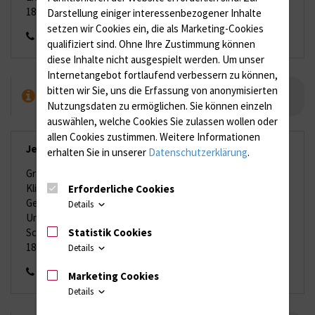
18057 Rostock
Darstellung einiger interessenbezogener Inhalte
setzen wir Cookies ein, die als Marketing-Cookies
0381 494 7412
qualifiziert sind. Ohne Ihre Zustimmung können
diese Inhalte nicht ausgespielt werden.
Um unser
Internetangebot fortlaufend verbessern zu können,
bitten wir Sie, uns die Erfassung von anonymisierten
grafik{bei}med.uni-rostock.de
Nutzungsdaten zu ermöglichen.
Sie können einzeln
auswählen, welche Cookies Sie zulassen wollen oder
allen Cookies zustimmen. Weitere Informationen
Jenny Burmeister
erhalten Sie in unserer
Datenschutzerklärung
.
Grafik und Foto
Klinik und Poliklinik für Allgemein-, Viszeral-, Thorax-,
Erforderliche Cookies
Gefäß- und Transplantationschirurgie
Details
Universitätsmedizin Rostock
Statistik Cookies
Schillingallee 35
18057 Rostock
Details
0381 494 146231
Marketing Cookies
Details