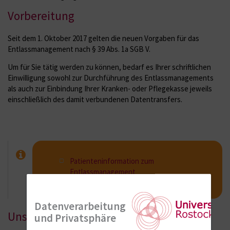
Vorbereitung
Seit dem 1. Oktober 2017 gelten die neuen Vorgaben für das
Entlassmanagement nach § 39 Abs. 1a SGB V.
Um für Sie tätig werden zu können, bedarf es Ihrer schriftlichen
Einwilligung sowohl zur Durchführung des Entlassmanagements
als auch zur Einbindung Ihrer Kranken- oder Pflegekasse jeweils
einschließlich des damit verbundenen Datentransfers.
Patienteninformation zum
Entlassmanagement
[72 KB]
Datenverarbeitung
Unsere Aufgaben
und Privatsphäre