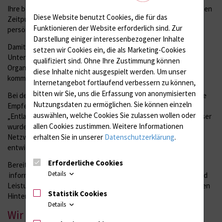
Ihre behandelnden Ärztinnen und Ärzte besprechen mit Ihnen den
Diese Website benutzt Cookies, die für das
Zeitpunkt Ihrer Entlassung und legen diesen aufgrund Ihres
Funktionieren der Website erforderlich sind.
Zur
persönlichen Genesungsprozesses fest.
Darstellung einiger interessenbezogener Inhalte
Damit es im Anschluss an Ihre Krankenhausbehandlung nicht zu
setzen wir Cookies ein, die als Marketing-Cookies
Unterbrechungen in der medizinischen Versorgung, der
qualifiziert sind. Ohne Ihre Zustimmung können
Organisation von Maßnahmen oder des Informationsflusses
diese Inhalte nicht ausgespielt werden.
Um unser
kommt, betreiben wir für Sie aktives Entlassmanagement.
Internetangebot fortlaufend verbessern zu können,
bitten wir Sie, uns die Erfassung von anonymisierten
Bei der Umsetzung des Entlassungsmanagements haben wir die
Nutzungsdaten zu ermöglichen.
Sie können einzeln
Empfehlungen des nationalen Expertenstandards
auswählen, welche Cookies Sie zulassen wollen oder
„Entlassungsmanagement in der Pflege“ zu Grunde gelegt. Dieser
allen Cookies zustimmen. Weitere Informationen
wurde von einer Expertenarbeitsgruppe des Deutschen
erhalten Sie in unserer
Datenschutzerklärung
.
Netzwerkes für Qualitätsentwicklung in der Pflege (DNQP)
entwickelt.
Erforderliche Cookies
Bereits bei Ihrer Aufnahme in die Universitätsmedizin Rostock
Details
informieren Sie die Mitarbeiter der Pflege über Maßnahmen und
Leistungen des Entlassmanagements sowie dessen gesetzlichen
Statistik Cookies
Hintergrund.
Details
Wir über uns