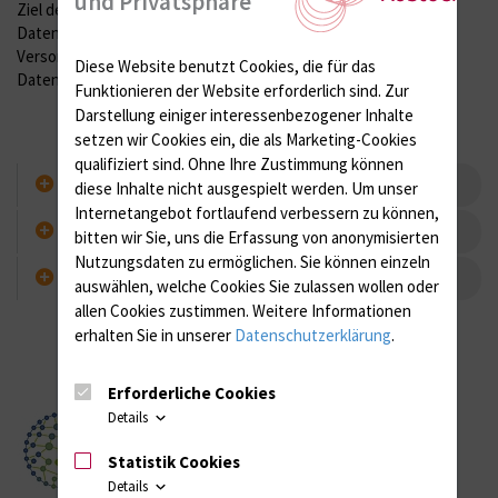
und Privatsphäre
Ziel der MII/des NUM ist es, in den Unikliniken
Datenintegrationszentren zu etablieren, um Forschungs- und
Versorgungsdaten verfügbar zu machen und die
Diese Website benutzt Cookies, die für das
Datenintegrationszentren miteinander zu vernetzen.
Funktionieren der Website erforderlich sind.
Zur
Darstellung einiger interessenbezogener Inhalte
setzen wir Cookies ein, die als Marketing-Cookies
qualifiziert sind. Ohne Ihre Zustimmung können
Forschungsdatenportal für Gesundheit (FDPG)
diese Inhalte nicht ausgespielt werden.
Um unser
Internetangebot fortlaufend verbessern zu können,
Projekte
bitten wir Sie, uns die Erfassung von anonymisierten
Nutzungsdaten zu ermöglichen.
Sie können einzeln
weiterführende Links
auswählen, welche Cookies Sie zulassen wollen oder
allen Cookies zustimmen. Weitere Informationen
erhalten Sie in unserer
Datenschutzerklärung
.
Erforderliche Cookies
Details
Statistik Cookies
Details