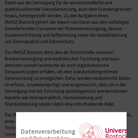
Daten aus der Versorgung für die wissenschaftliche und
qualitätssichernde Sekundärnutzung, auch über Standortgrenzen
hinaus, bereitgestellt werden. Zu den Aufgaben eines
MeDIZ.Rostock gehört der Import von Daten aus den vielfältigen
datenliefernden Systemen der Patientenversorgung, dessen
Zusammenführung und Aufbereitung sowie die Gewährleistung
von Datenqualität und Datenschutz.
Das MeDIZ.Rostock dient also als Schnittstelle zwischen
Krankenversorgung und medizinischer Forschung und muss
demnach sowohl technische als auch organisatorische
Voraussetzungen erfüllen, um eine standortübergreifende
Datennutzung zu ermöglichen. Dafür werden medizinische Daten
so erfasst, zusammengefügt und ausgetauscht, dass sie in der
Versorgung und der Forschung optimal genutzt werden können.
Aspekte wie Interoperabilität, Harmonisierung und
Standardisierung spielen dabei eine entscheidende Rolle.
Das MeDIZ.Rostock der UMR ist Mitglied des
SMITH
-Konsortiums,
eines von vier deutschen Konsortien, die im Rahmen der
Medizininformatik-Initiative
(MII) und des
Netzwerks
Datenverarbeitung
Universitätsmedizin
(NUM) über das BMFTR gefördert werden.