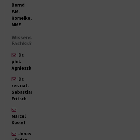
Bernd
F.M.
Romeike,
MME
Wissenschaftliche
Fachkräfte:
Dr.
phil.
Agnieszka Ciężka
(Gruppenleitung)
Dr.
rer. nat.
Sebastian
Fritsch
Marcel
Kwant
Jonas