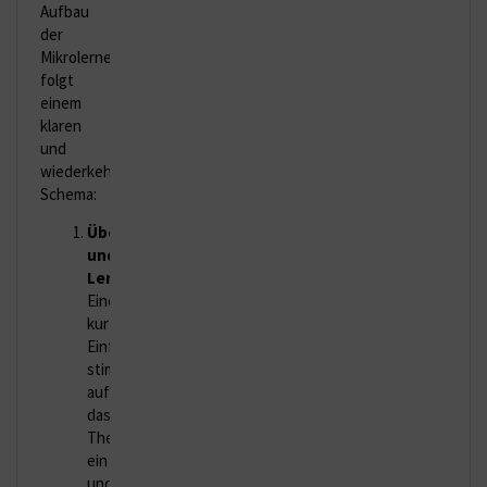
Aufbau
der
Mikrolerneinheiten
folgt
einem
klaren
und
wiederkehrenden
Schema:
Übersicht
und
Lernziele
:
Eine
kurze
Einführung
stimmt
auf
das
Thema
ein
und