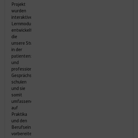
Projekt
wurden
interaktive
Lernmodule
entwickelt,
die
unsere Studierenden
in der
patientenzentrierten
und
professionellen
Gesprächsführung
schulen
und sie
somit
umfassend
auf
Praktika
und den
Berufseinstieg
vorbereiten