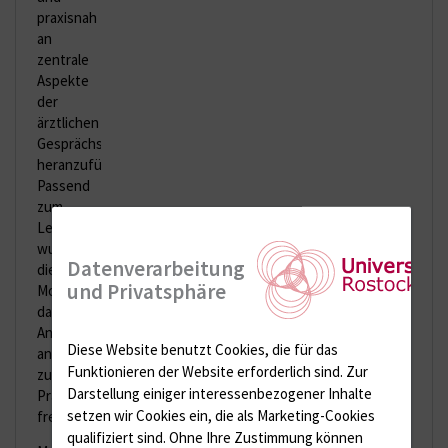
praxisnah
an
zentrale
Aspekte
der
ärztlichen
Gesprächsführung
heranzuführen.
Passend
zum
Lehrverlauf
wurden
Datenverarbeitung
die
und Privatsphäre
Module
daher im
Anschluss
Diese Website benutzt Cookies, die für das
an die
Funktionieren der Website erforderlich sind.
Zur
zugehörigen
Darstellung einiger interessenbezogener Inhalte
Präsenzeinheiten
setzen wir Cookies ein, die als Marketing-Cookies
freigeschaltet.
qualifiziert sind. Ohne Ihre Zustimmung können