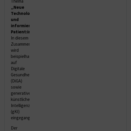
Thema
„Neue
Technologien
und
informierte
Patient:innen“
.
In diesem
Zusammenhang
wird
beispielhaft
auf
Digitale
Gesundheitsanwendungen
(DiGA)
sowie
generative
künstliche
Intelligenz
(gKI)
eingegangen.
Der