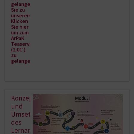
gelangen
Sie zu
unserem
Klicken
Sie hier
um zum
ArPaK
Teaservideo
(2:01′)
zu
gelangen.
Konzeption
und
Umsetzung
des
Lernangebots