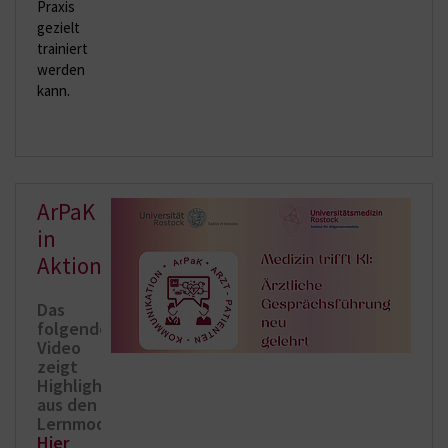
Praxis
gezielt
trainiert
werden
kann.
ArPaK
in
Aktion
Das
folgende
Video
zeigt
Highlights
aus den
Lernmodulen:
Hier