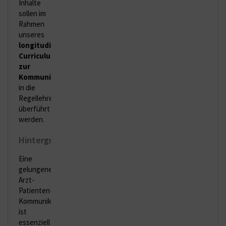
Inhalte
sollen im
Rahmen
unseres
longitudinalen
Curriculums
zur
Kommunikation "LongiKomm"
in die
Regellehre
überführt
werden.
Hintergrund:
Eine
gelungene
Arzt-
Patienten-
Kommunikation
ist
essenziell