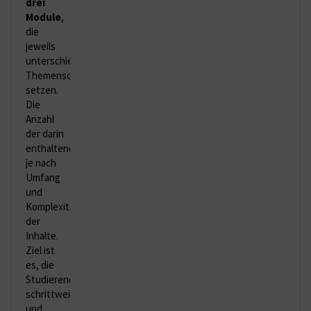
drei
Module
,
die
jeweils
unterschiedliche
Themenschwerpunkte
setzen.
Die
Anzahl
der darin
enthaltenen
Mikrolerneinheiten
variiert
je nach
Umfang
und
Komplexität
der
Inhalte.
Ziel ist
es, die
Studierenden
schrittweise
und