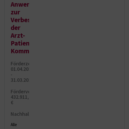
Anwendungen
zur
Verbesserung
der
Arzt-
Patienten-
Kommunikation
.
Förderzeitraum:
01.04.2024
-
31.03.2026
Fördervolumen:
432.911,20
€
Nachhaltigkeit:
Alle