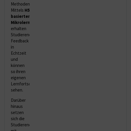
Methoden.
Mittels
H5P-
basierter
Mikrolerneinheiten
(
https://h5p.org/
)
erhalten
Studierende
Feedback
in
Echtzeit
und
können
so ihren
eigenen
Lernfortschritt
sehen.
Darüber
hinaus
setzen
sich die
Studierenden
mit