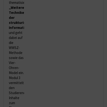
thematisiert
„Weitere
Techniken
der
strukturierten
Informationssammlung“
und geht
dabei auf
die
WWSZ-
Methode
sowie das
Vier-
Ohren-
Model ein.
Modul 3
vermittelt
den
Studierenden
Inhalte
zum