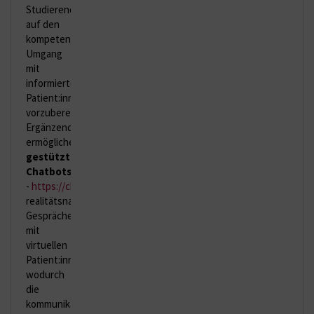
Studierenden
auf den
kompetenten
Umgang
mit
informierten
Patient:innen
vorzubereiten.
Ergänzend
ermöglichen
KI-
gestützte
Chatbots
(Character.AI
-
https://character.ai/profile/bOERnd
)
realitätsnahe
Gespräche
mit
virtuellen
Patient:innen,
wodurch
die
kommunikative