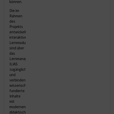
können.
Die im
Rahmen
des
Projekts
entwickelten
interaktiven
Lernmodule
sind über
das
Lernmanagementsystem
ILIAS
zugänglich
und
verbinden
wissenschaftlich
fundierte
Inhalte
mit
modernen
didaktischen