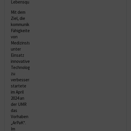
Lebensqualität.
Mit dem
Ziel, die
kommunikativen
Fähigkeiten
von
Medizinstudierenden
unter
Einsatz
innovativer
Technologien
zu
verbessern,
startete
im April
2024 an
der UMR
das
Vorhaben
„ArPaK“.
Im