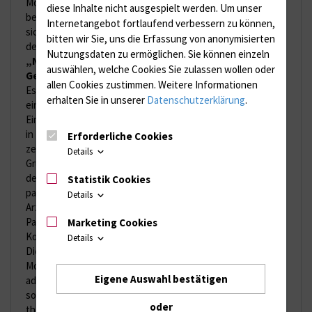
Modul 1
diese Inhalte nicht ausgespielt werden.
Um unser
beschäftigt
Internetangebot fortlaufend verbessern zu können,
sich mit
bitten wir Sie, uns die Erfassung von anonymisierten
der
Nutzungsdaten zu ermöglichen.
Sie können einzeln
„Narrativen
auswählen, welche Cookies Sie zulassen wollen oder
Gesprächsführung“
.
allen Cookies zustimmen. Weitere Informationen
Es bietet
erhalten Sie in unserer
Datenschutzerklärung
.
eine
Einführung
in
Erforderliche Cookies
zentrale
Details
Grundlagen
der
Statistik Cookies
patientenzentrierten
Details
Arzt-
Patienten-
Marketing Cookies
Kommunikation.
Details
Dieses
Modul
Eigene Auswahl bestätigen
adressiert
sowohl
oder
theoretische