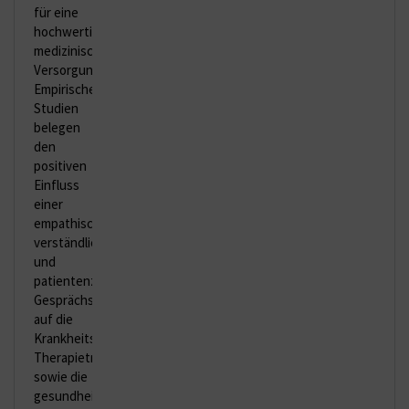
für eine
hochwertige
medizinische
Versorgung.
Empirische
Studien
belegen
den
positiven
Einfluss
einer
empathischen,
verständlichen
und
patientenzentrierten
Gesprächsführung
auf die
Krankheitsbewältigung,
Therapietreue
sowie die
gesundheitsbezogene