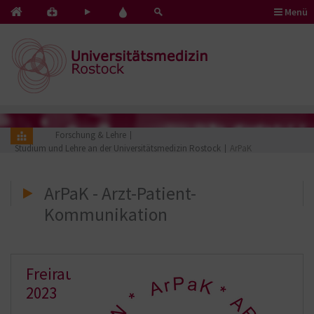
Menü
Kontakt
Pflege
Blut
&
mit
spenden
Notfälle
Herz
Forschung & Lehre
Studium und Lehre an der Universitätsmedizin Rostock
ArPaK
ArPaK - Arzt-Patient-
Kommunikation
Freiraum
2023