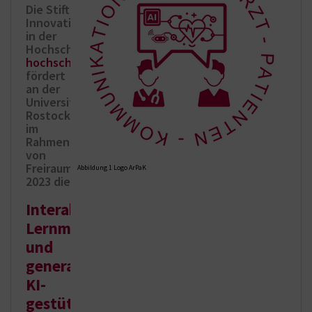
Die Stiftung
Innovation
in der
Hochschullehre (
https://stiftung-
hochschullehre.de/
)
fördert
an der
Universitätsmedizin
Rostock
im
Rahmen
von
Freiraum
Abbildung 1 Logo ArPaK
2023 die
Interaktiven
Lernmodule
und
generative
KI-
gestützten