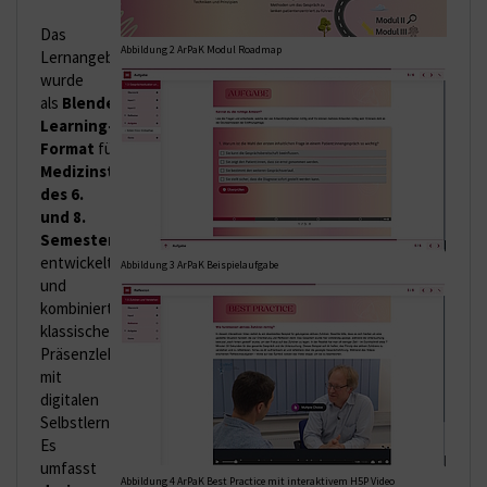
Das
Abbildung 2 ArPaK Modul Roadmap
Lernangebot
wurde
als
Blended-
Learning-
Format
für
Medizinstudierende
des 6.
und 8.
Semesters
entwickelt
Abbildung 3 ArPaK Beispielaufgabe
und
kombiniert
klassische
Präsenzlehre
mit
digitalen
Selbstlernphasen.
Es
umfasst
Abbildung 4 ArPaK Best Practice mit interaktivem H5P Video