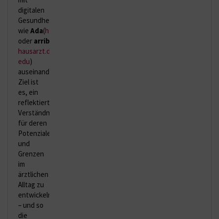
digitalen
Gesundheitsanwendungen
wie
Ada
(
https://ada.com/de/app/
)
oder
arribaEdu
(
https://arriba-
hausarzt.de/arriba-
edu
)
auseinander.
Ziel ist
es, ein
reflektiertes
Verständnis
für deren
Potenziale
und
Grenzen
im
ärztlichen
Alltag zu
entwickeln
– und so
die