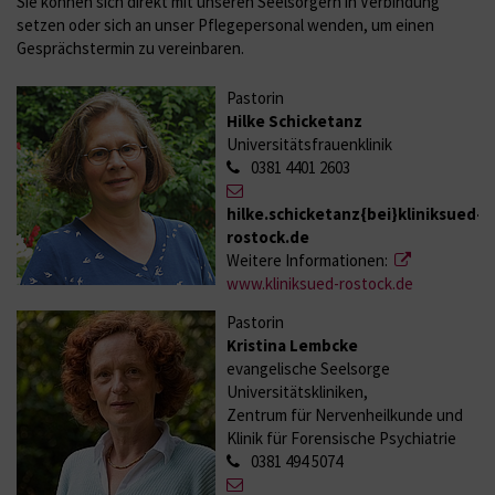
Sie können sich direkt mit unseren Seelsorgern in Verbindung
setzen oder sich an unser Pflegepersonal wenden, um einen
Gesprächstermin zu vereinbaren.
Pastorin
Hilke Schicketanz
Universitätsfrauenklinik
0381 4401 2603
hilke.schicketanz{bei}kliniksued-
rostock.de
Weitere Informationen:
www.kliniksued-rostock.de
Pastorin
Kristina Lembcke
evangelische Seelsorge
Universitätskliniken,
Zentrum für Nervenheilkunde und
Klinik für Forensische Psychiatrie
0381 494 5074