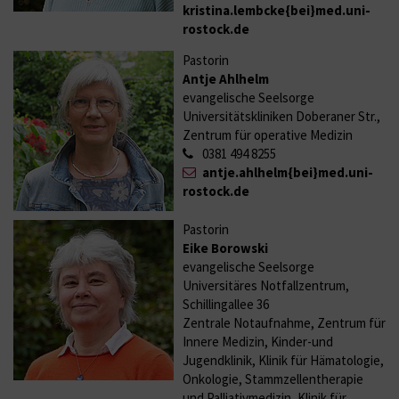
kristina.lembcke{bei}med.uni-
rostock.de
Pastorin
Antje Ahlhelm
evangelische Seelsorge
Universitätskliniken Doberaner Str.,
Zentrum für operative Medizin
0381 494 8255
antje.ahlhelm{bei}med.uni-
rostock.de
Pastorin
Eike Borowski
evangelische Seelsorge
Universitäres Notfallzentrum,
Schillingallee 36
Zentrale Notaufnahme, Zentrum für
Innere Medizin, Kinder-und
Jugendklinik, Klinik für Hämatologie,
Onkologie, Stammzellentherapie
und Palliativmedizin, Klinik für