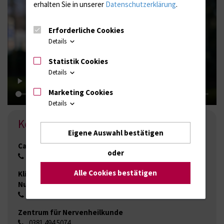
erhalten Sie in unserer
Datenschutzerklärung
.
Erforderliche Cookies
Details
Statistik Cookies
Details
Marketing Cookies
Details
Kontakt
Eigene Auswahl bestätigen
Campus Schillingallee (ohne POZ)
oder
0381 494 7399
Alle Cookies bestätigen
Kliniken der Doberaner Straße, Strahlentherapie,
Nuklearmedizin und POZ in der Schillingallee
0381 494 8255
Zentrum für Nervenheilkunde
0381 494 5074