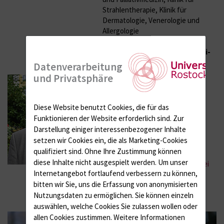
Strahlentherapie, Klinik für
Dermatologie, Venerologie und
Allergologie
0381 494 7399
eike.borowski{bei}med.uni-
rostock.de
Datenverarbeitung
und Privatsphäre
Pfarrer
Michael Sobania
katholische Seelsorge an allen
Diese Website benutzt Cookies, die für das
Kliniken in Rostock
Funktionieren der Website erforderlich sind.
Zur
0381 494 7398
Darstellung einiger interessenbezogener Inhalte
setzen wir Cookies ein, die als Marketing-Cookies
michael.sobania{bei}med.uni-
qualifiziert sind. Ohne Ihre Zustimmung können
rostock.de
diese Inhalte nicht ausgespielt werden.
Um unser
Weitere Informationen:
Pfarrei
Internetangebot fortlaufend verbessern zu können,
Herz Jesu Rostock
bitten wir Sie, uns die Erfassung von anonymisierten
Nutzungsdaten zu ermöglichen.
Sie können einzeln
auswählen, welche Cookies Sie zulassen wollen oder
allen Cookies zustimmen. Weitere Informationen