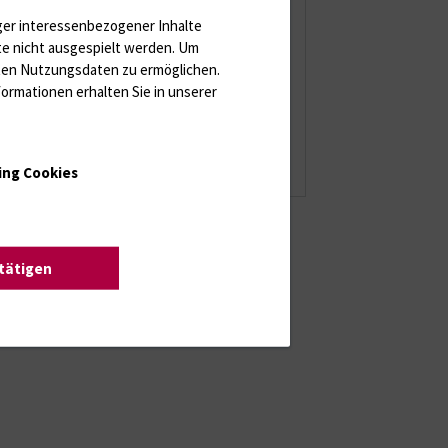
2011
(74 Einträge)
ger interessenbezogener Inhalte
te nicht ausgespielt werden.
Um
2010
(84 Einträge)
rten Nutzungsdaten zu ermöglichen.
2009
(77 Einträge)
ormationen erhalten Sie in unserer
2008
(82 Einträge)
2007
(57 Einträge)
ing Cookies
stätigen