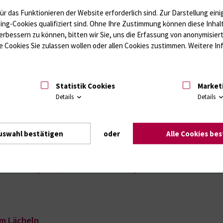
nd Hautkrebs: Rostock und Kaunas starten
ür das Funktionieren der Website erforderlich sind.
Zur Darstellung eini
ting-Cookies qualifiziert sind. Ohne Ihre Zustimmung können diese Inhal
erbessern zu können, bitten wir Sie, uns die Erfassung von anonymisie
 Cookies Sie zulassen wollen oder allen Cookies zustimmen. Weitere Inf
Statistik Cookies
Market
Details
Details
uswahl bestätigen
oder
Alle Cookies be
che Universität für Gesundheitswissenschaften in Kaunas
tologie gemeinsam weiterentwickeln. Das neue deutsch-
sche Anwendung und patientennahe Forschung.
um Lächeln