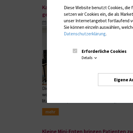
Kaltplasma gegen chronische Wunden u
Diese Website benutzt Cookies, die f
gemeinsames Projekt
setzen wir Cookies ein, die als Marke
unser Internetangebot fortlaufend v
Jul. 29, 2026
Sie können einzeln auswählen, welche
Datenschutzerklärung
.
Erforderliche Cookies
Details
Eigene A
Die Universitätsmedizin Rostock und die Litauis
wollen den Einsatz von Kaltplasma in der Derma
litauische Projekt verbindet Fortbildung, klini
mehr
Kleine Mini-Enten bringen Patienten z