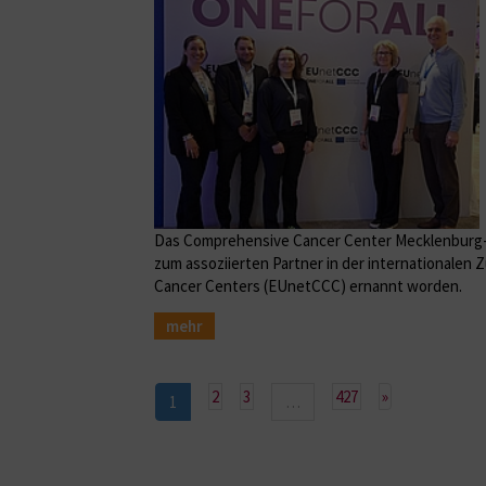
Das Comprehensive Cancer Center Mecklenburg-
zum assoziierten Partner in der international
Cancer Centers (EUnetCCC) ernannt worden.
mehr
Nächste
2
3
427
»
1
…