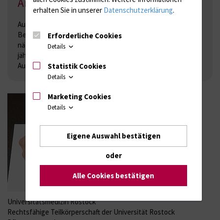
Anästhesietechnische Assistenz
erhalten Sie in unserer
Datenschutzerklärung
.
Ausbildung: jährlich
Bewerbungszeitraum: bis Ende Februar
Erforderliche Cookies
nächster Ausbildungsbeginn:
Details
jährlich am 1. September
Ausbildungsdauer: 3 Jahre
Statistik Cookies
Details
Marketing Cookies
Details
Eigene Auswahl bestätigen
oder
Alle Cookies bestätigen
Universitätsmedizin Rostock
Rechtsfähige Teilkörperschaft der Universität Rostock