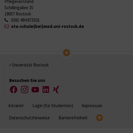
Pflegevorstand
Schillingallee 35
18057 Rostock
0381 494 873501
ota-schule{bei}med.uni-rostock.de
Universität Rostock
Besuchen Sie uns
Facebook
Instagram
YouTube
LinkedIn
Xing
Intranet
Login (für Studenten)
Impressum
Datenschutzhinweise
Barrierefreiheit