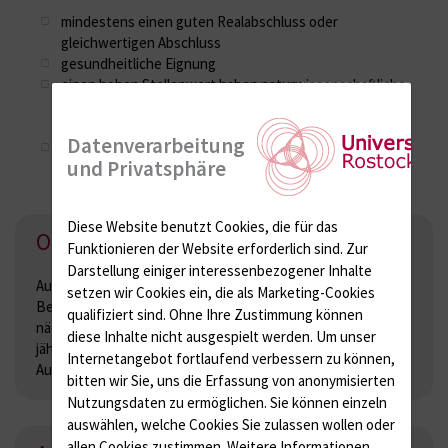
mindestens einen guten Realabschluss oder
gleichwertigen Abschluss
gesundheitliche Eignung
einen hohen Stellenwert haben naturwissenschaftliche
Fächer und ein absolviertes Praktikum im medizinischen
Bereich
Datenverarbeitung
wenn sie gern im Team arbeiten, manuelles Geschick,
und Privatsphäre
technisches Verständnis besitzen und empathisch sind,
bringen sie optimale Voraussetzungen als Bewerber mit
Diese Website benutzt Cookies, die für das
Operationstechnische Assistenz
Funktionieren der Website erforderlich sind.
Zur
Darstellung einiger interessenbezogener Inhalte
Ausbildung: jährlich
setzen wir Cookies ein, die als Marketing-Cookies
Bewerbungszeitraum: bis Ende Februar
qualifiziert sind. Ohne Ihre Zustimmung können
nächster Ausbildungsbeginn:
diese Inhalte nicht ausgespielt werden.
Um unser
jährlich am 1. September
Internetangebot fortlaufend verbessern zu können,
Ausbildungsdauer: 3 Jahre
bitten wir Sie, uns die Erfassung von anonymisierten
Nutzungsdaten zu ermöglichen.
Sie können einzeln
auswählen, welche Cookies Sie zulassen wollen oder
allen Cookies zustimmen. Weitere Informationen