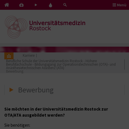
Menü
Kontakt
Pflege
Blut
&
mit
spenden
Notfälle
Herz
Karriere
Berufliche Schule der Universitätsmedizin Rostock - Höhere
Berufsfachschule - Bildungsgang zur Operationstechnischen (OTA)- und
Anästhesietechnischen Assistenz (ATA)
Bewerbung
Bewerbung
Sie möchten in der Universitätsmedizin Rostock zur
OTA/ATA ausgebildet werden?
Sie benötigen: