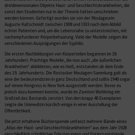
dreidimensionalen Objekte Haut- und Geschlechtskrankheiten, die
sonst den Studenten nur in der Theorie hätten umschrieben
werden können. Gefertigt wurden sie von der Moulageurin
Auguste Kaltschmidt zwischen 1908 und 1933 nach dem Abbild
echter Patienten und, um die Lebensnähe zu unterstreichen, mit
nachempfundener Körperbehaarung. Viele der Modelle zeigen die
verschiedenen Ausprägungen der Syphilis.
Die ersten Nachbildungen von Körperteilen begannen im 18.
Jahrhundert. Prächtige Modelle, die nun auch „die äußerlichen
Krankheiten“ abbildeten, wie es hieß, entstanden ab dem Ende
des 19. Jahrhunderts. Die Rostocker Moulagen-Sammlung galt als
eine der bedeutendsten in ganz Deutschland und sollte 1940 sogar
auf einem Kongress in New York ausgestellt werden. Bevor es
jedoch dazu kommen konnte, wurde im Zweiten Weltkrieg ein
Großteil des Bestands zerstört. Von den knapp 40 Exemplaren
zeigte die Unimedizin kürzlich einige in einer Ausstellung der
Öffentlichkeit.
Die jetzt erhaltene Bücherspende umfasst mehrere Bände eines
„Atlas der Haut- und Geschlechtskrankheiten“ aus dem Jahr 1928
einschließlich schriftlicher Erläuterungen und Ergänzungsbände.