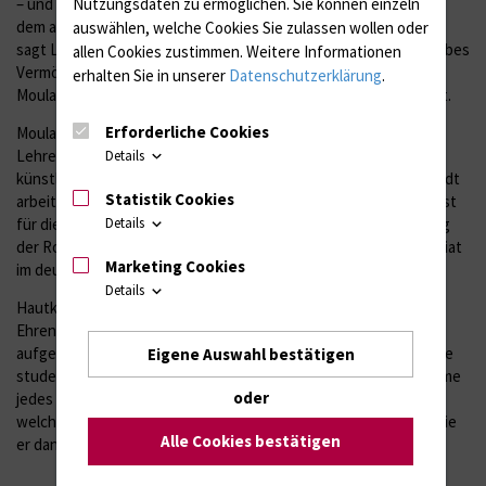
– und daneben meist farbige Fotografien echter Patienten mit
Nutzungsdaten zu ermöglichen.
Sie können einzeln
dem abgebildeten Krankheitsbild. „Ein Umstand, der erstaunt“,
auswählen, welche Cookies Sie zulassen wollen oder
sagt Lammel. „Farbfotos machen zu lassen, muss damals ein halbes
allen Cookies zustimmen. Weitere Informationen
Vermögen gekostet haben.“ Einiges deutet darauf hin, dass die
erhalten Sie in unserer
Datenschutzerklärung
.
Moulageurin Kaltschmidt auch Urheberin der Fotos gewesen ist.
Erforderliche Cookies
Moulagen waren ein gängiges Werkzeug für die studentische
Lehre. "Bis 1945 war der Moulageur auch ein eigenständiger
Details
künstlerischer Beruf", sagt Lammel. Neben Auguste Kleinschmidt
Statistik Cookies
arbeitete in der Rostocker Hautklinik noch ein weiterer Spezialist
für dieses Handwerk. Das dokumentiert die einstige Bedeutung
Details
der Rostocker Hautklinik, der drittältesten mit eigenem Ordinariat
Marketing Cookies
im deutschsprachigen Raum nach Breslau und Berlin.
Details
Hautklinik-Chef Emmert hält die Wachsnachbildungen heute in
Ehren. Sie sind in einem geschlossenen Raum hinter Glas
aufgestellt. Und der Dermatologe nutzt die Schätze noch für die
Eigene Auswahl bestätigen
studentische Lehre - auch im Zeitalter von Dr. Google. „Ich nehme
oder
jedes Mal ein Exemplar mit in die Facharztprüfung und frage,
welche Krankheit wir hier wohl sehen.“ Die erstaunten Blicke, die
Alle Cookies bestätigen
er dann erntet, lassen ihn jedes Mal lächeln.