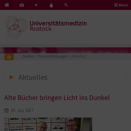
Menü
Kontakt
Pflege
Blut
&
mit
spenden
Notfälle
Herz
Medien
Pressemitteilungen
Aktuelles
Aktuelles
Alte Bücher bringen Licht ins Dunkel
05. July 2017