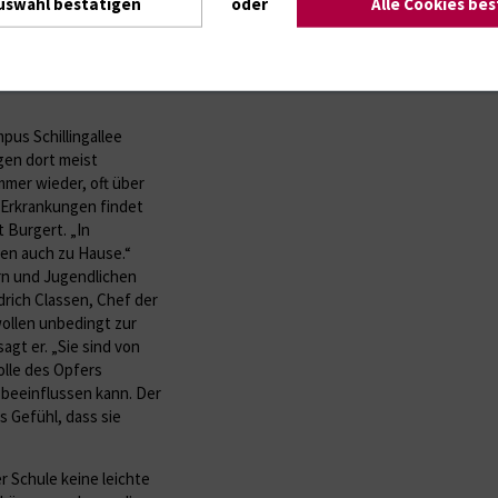
uswahl bestätigen
oder
Alle Cookies be
en und Gedichte zu
bot zur
ülerclub, Sport und
en wir alle ins Theater
pus Schillingallee
gen dort meist
mmer wieder, oft über
 Erkrankungen findet
t Burgert. „In
en auch zu Hause.“
ern und Jugendlichen
iedrich Classen, Chef der
ollen unbedingt zur
agt er. „Sie sind von
olle des Opfers
 beeinflussen kann. Der
s Gefühl, dass sie
er Schule keine leichte