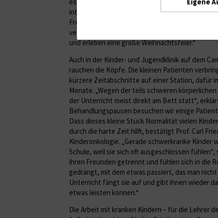
Eigene A
es aber nicht nur darum, Formeln zu verinnerlich
interpretieren. „Wir haben auch ein breites Ange
Freizeitgestaltung wie Töpferkurse, unseren Sch
verschiedene Feste. In der Vorweihnachtszeit geh
und erleben eine große Weihnachtsfeier.“
Auch in der Kinder- und Jugendklinik auf dem Cam
rauchen die Köpfe. Die kleinen Patienten verbrin
kürzere Zeitabschnitte auf einer Station, dafür i
Monate. „Wegen der teils schweren körperlichen
der Unterricht meist direkt am Bett statt“, erklär
Behandlungspausen besuchen wir einige Patient
Dass dieses kleine Stück Normalität vielen Kind
durch die harte Zeit hilft, bestätigt Prof. Carl Fr
Kinderonkologie. „Gerade schwerkranke Kinder w
Schule, weil sie sich oft ausgeschlossen fühlen“, s
ihren Freunden getrennt und fühlen sich in die R
gedrängt, mit dem etwas passiert, das man nicht
Unterricht fängt sie auf und gibt ihnen wieder da
etwas leisten können.“
Die Arbeit mit kranken Kindern – für die Lehrer d