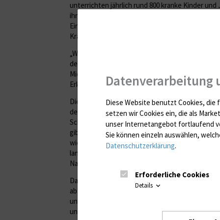
unterrichten jährlich rund 800 kranke Kinder un
ihres Aufenthalts in der Unimedizin Rostock und
Einrichtungen. Sie soll den jungen Patienten auc
Krankheit ein Gefühl von Alltag und Normalität e
„Wir sorgen dafür, dass die Kinder und Jugendli
den Stoff in ihren Heimatschulen nicht verlieren“, 
Michael Burgert. „Bei manchen ist durch die körp
Datenverarbeitung 
Erkrankung der Faden schon abgerissen. Dort hole
Die Lehrer sind an der Unimedizin an mehreren St
Diese Website benutzt Cookies, die f
der Kinder- und Jugendpsychiatrie in Gehlsdorf g
setzen wir Cookies ein, die als Marke
Schulgebäude, in dem die Patienten in kleinen Gr
unser Internetangebot fortlaufend v
gibt es viele Schüler, die länger in der Klinik ble
Sie können einzeln auswählen, welche
wiederkommen. Diese Kinder erhalten bei uns e
Datenschutzerklärung
.
lang Unterricht in Deutsch, Mathe, Englisch und 
Naturwissenschaften.“
Erforderliche Cookies
Da die Gruppen kleiner sind als an normalen Schul
Details
abgegrenzten Klassen und Klassenstufen; der Unt
und schultypübergreifend. „Alle bearbeiten das 
unterschiedlichem Leistungsanspruch“, so Burger