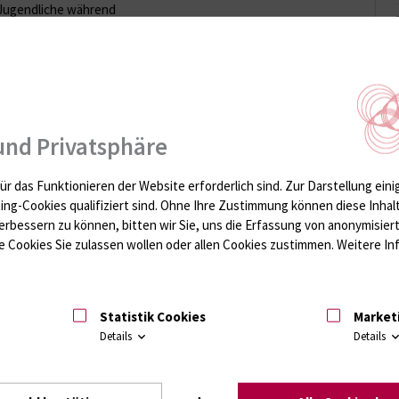
d Jugendliche während
 weiteren medizinischen
h während ihrer
rmöglichen.
chen den Anschluss an
erklärt Schulleiter Dr.
erliche oder psychische
und Privatsphäre
n wir sie ab.“
andorten im Einsatz. In
ür das Funktionieren der Website erforderlich sind.
Zur Darstellung eini
ibt es ein eigenes
ting-Cookies qualifiziert sind. Ohne Ihre Zustimmung können diese Inhal
uppen lernen. „Dort
erbessern zu können, bitten wir Sie, uns die Erfassung von anonymisie
iben oder regelmäßig
 Cookies Sie zulassen wollen oder allen Cookies zustimmen. Weitere Inf
twa sechs Schulwochen
einigen
Statistik Cookies
Market
en, gibt es keine
Details
Details
erricht erfolgt alters-
gleiche Thema, aber mit
t. In der Schule gehe