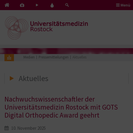
Menü
Kontakt
Pflege
Blut
&
mit
spenden
Notfälle
Herz
Medien
Pressemitteilungen
Aktuelles
Aktuelles
Nachwuchswissenschaftler der
Universitätsmedizin Rostock mit GOTS
Digital Orthopedic Award geehrt
10. November 2025