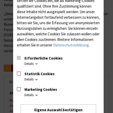
setzen wir Cookies ein, die als Marketing-Cookies
Rehabilitation.
qualifiziert sind. Ohne Ihre Zustimmung können
diese Inhalte nicht ausgespielt werden.
Um unser
„Diese Auszeichnung unterstreicht den Stellenwert der computer-
Internetangebot fortlaufend verbessern zu können,
unterstützten Forschung im Bereich der muskuloskelettalen
bitten wir Sie, uns die Erfassung von anonymisierten
Biomechanik“ betont Prof. Dr. Rainer Bader, Leiter des
Nutzungsdaten zu ermöglichen.
Sie können einzeln
Forschungslabors für Biomechanik und Implantattechnologie
auswählen, welche Cookies Sie zulassen wollen oder
(FORBIOMIT) an der Universitätsmedizin Rostock. Digitale
allen Cookies zustimmen. Weitere Informationen
Simulationsmethoden wie diese eröffnen neue Wege, um das
erhalten Sie in unserer
Datenschutzerklärung
.
Verständnis komplexer muskuloskelettaler Zusammenhänge zu
vertiefen und Therapien gezielter zu gestalten.
Erforderliche Cookies
Details
zurück
Statistik Cookies
Details
Nachrichten-Archiv
Marketing Cookies
2026
(65 Einträge)
Details
August 2026
(2 Einträge)
Juli 2026
(11 Einträge)
Eigene Auswahl bestätigen
Juni 2026
(13 Einträge)