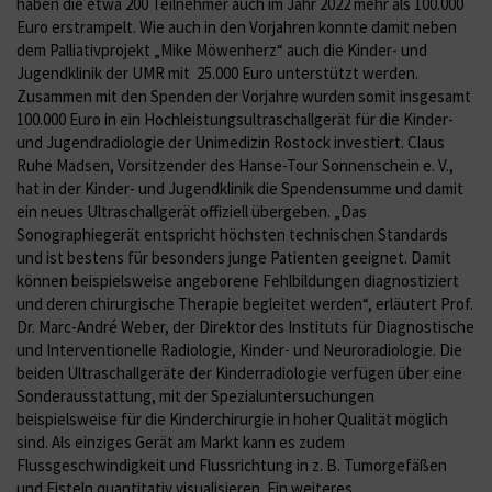
haben die etwa 200 Teilnehmer auch im Jahr 2022 mehr als 100.000
Euro erstrampelt. Wie auch in den Vorjahren konnte damit neben
dem Palliativprojekt „Mike Möwenherz“ auch die Kinder- und
Jugendklinik der UMR mit 25.000 Euro unterstützt werden.
Zusammen mit den Spenden der Vorjahre wurden somit insgesamt
100.000 Euro in ein Hochleistungsultraschallgerät für die Kinder-
und Jugendradiologie der Unimedizin Rostock investiert. Claus
Ruhe Madsen, Vorsitzender des Hanse-Tour Sonnenschein e. V.,
hat in der Kinder- und Jugendklinik die Spendensumme und damit
ein neues Ultraschallgerät offiziell übergeben. „Das
Sonographiegerät entspricht höchsten technischen Standards
und ist bestens für besonders junge Patienten geeignet. Damit
können beispielsweise angeborene Fehlbildungen diagnostiziert
und deren chirurgische Therapie begleitet werden“, erläutert Prof.
Dr. Marc-André Weber, der Direktor des Instituts für Diagnostische
und Interventionelle Radiologie, Kinder- und Neuroradiologie. Die
beiden Ultraschallgeräte der Kinderradiologie verfügen über eine
Sonderausstattung, mit der Spezialuntersuchungen
beispielsweise für die Kinderchirurgie in hoher Qualität möglich
sind. Als einziges Gerät am Markt kann es zudem
Flussgeschwindigkeit und Flussrichtung in z. B. Tumorgefäßen
und Fisteln quantitativ visualisieren. Ein weiteres