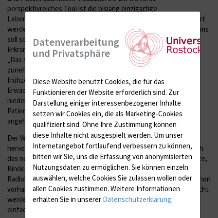
perspektivreiches Tool ist die bislang einzigartige
Leberfettmessung mit der der Fettgehalt der Leber quantifiziert
werden kann. In Kooperation mit der Firma Canon Medical Systems
soll so eine Art Früherkennung für fettleberassoziierte
Datenverarbeitung
Erkrankungen bei Kindern und Jugendlichen etabliert werden.
und Privatsphäre
„Das sind ganz wichtige Untersuchungsergebnisse bei der
zunehmenden Zahl an fettleibigen Kindern. So erkennen wir
frühzeitig Organveränderungen, die sonst erst im
Diese Website benutzt Cookies, die für das
Erwachsenenalter auftreten,“ so Weber. „Gemeinsam mit den
Funktionieren der Website erforderlich sind.
Zur
niedergelassenen Kinderärzten können wir bei diesen jungen
Darstellung einiger interessenbezogener Inhalte
Patienten die Begleiterkrankungen der Adipositas besser
setzen wir Cookies ein, die als Marketing-Cookies
angehen.“
qualifiziert sind. Ohne Ihre Zustimmung können
diese Inhalte nicht ausgespielt werden.
Um unser
Der Wissenschaftliche Vorstand Prof. Dr. Emil Reisinger hebt
Internetangebot fortlaufend verbessern zu können,
hervor, dass „neben der verbesserten Krankenversorgung durch
bitten wir Sie, uns die Erfassung von anonymisierten
das neue Ultraschallgerät auch die Ausbildung junger Kinderärzte,
Nutzungsdaten zu ermöglichen.
Sie können einzeln
Kinderchirurgen und Radiologen sowie Medizinisch-technischer
auswählen, welche Cookies Sie zulassen wollen oder
Radiologieassistenten gewinnt.“ Denn das Gerät ergänzt ein schon
allen Cookies zustimmen. Weitere Informationen
vorhandenes. So kann mehr und mit weniger Zeitdruck untersucht
erhalten Sie in unserer
Datenschutzerklärung
.
werden. Auch Studien mit Probanden und Patienten sind nun
einfacher möglich.