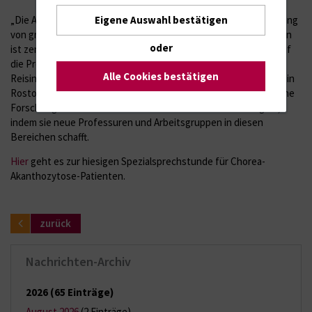
„Die Arbeit an seltenen Erkrankungen und die rasche Übertragung
Eigene Auswahl bestätigen
von grundlagenwissenschaftlichen Erkenntnissen zum Patienten
oder
ist zentraler Punkt der neugeschaffenen Schilling-Professur, auf
die Prof. Andreas Hermann berufen ist“, sagt Prof. Dr. Emil
Alle Cookies bestätigen
Reisinger, Dekan und Wissenschaftlicher Vorstand der Unimedizin
Rostock. Die Hermann und Lilly Schilling-Stiftung für medizinische
Forschung im Stifterverband fördert universitäre Neurologien,
indem sie neue Professuren und Arbeitsgruppen in diesen
Bereichen schafft.
Hier
geht es zur hiesigen Spezialsprechstunde für Chorea-
Akanthozytose-Patienten.
zurück
Nachrichten-Archiv
2026
(65 Einträge)
August 2026
(2 Einträge)