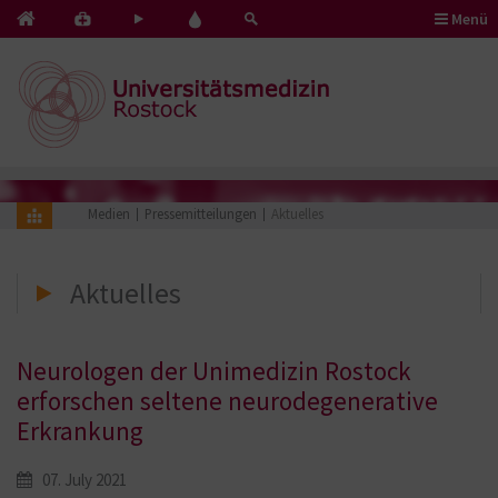
Menü
Kontakt
Pflege
Blut
&
mit
spenden
Notfälle
Herz
Medien
Pressemitteilungen
Aktuelles
Aktuelles
Neurologen der Unimedizin Rostock
erforschen seltene neurodegenerative
Erkrankung
07. July 2021