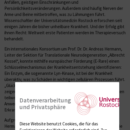
Anfällen, geistigen Einschränkungen und
Persönlichkeitsveränderungen. Außerdem sind häufig Nerven der
Arme und Beine mitbetroffen, was zu Lähmungen führt.
Wissenschaftler der Universitätsmedizin Rostock erforschen seit
einigen Jahren die bisher unheilbare Krankheit. Und der Erfolg gibt
ihnen Recht: Weltweit erste Patienten werden im Therapieversuch
behandelt.
Ein internationales Konsortium um Prof. Dr. Dr. Andreas Hermann,
Leiter der Sektion für Translationale Neurodegeneration „Albrecht
Kossel“, konnte mithilfe europäischer Förderung (E-Rare) einen
Schlüsselmechanismus der Krankheitsentstehung identifizieren:
Ein Enzym, die sogenannte Lyn-Kinase, ist bei der Krankheit
überaktiv, was zu Schäden in wichtigen zellulären Prozessen führt.
„Glücklicherweise konnten wir in unseren Zellmodellen auch
zeigen, dass die Unterdrückung der Enzymaktivität diese Schäden
teilweise wieder ausgleichen kann“, sagt Hermann. Zur
Datenverarbeitung
Anwendung kamen Medikamente, die bereits für onkologische
und Privatsphäre
Erkrankungen im klinischen Alltag erprobt sind.
Aufgrund dieser vielversprechenden Erkenntnisse setzten sich
Diese Website benutzt Cookies, die für das
Hermann und sein Team das ehrgeizige Ziel, möglichst schnell die
Funktionieren der Website erforderlich sind.
Zur