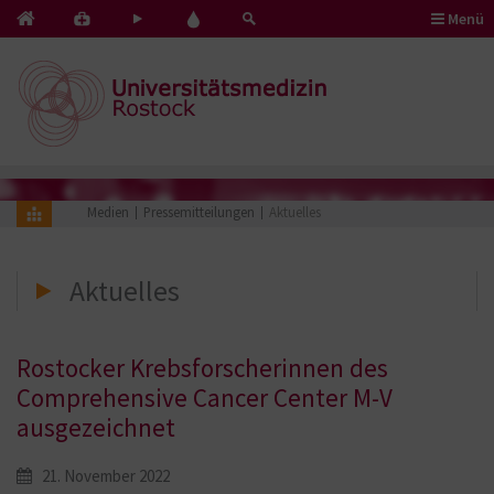
Menü
Kontakt
Pflege
Blut
&
mit
spenden
Notfälle
Herz
Medien
Pressemitteilungen
Aktuelles
Aktuelles
Rostocker Krebsforscherinnen des
Comprehensive Cancer Center M-V
ausgezeichnet
21. November 2022