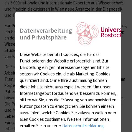
als 5.000 nationale und internationale Experten aus Wissenschaft
und Medizin diskutierten in Wien neue Ansätze in der Diagnostik
und Therapie von Blut- und Krebserkrankungen.
Für Prof. Dr. Christian Junghanß, Sprecher des CCC-MV in Rostock,
Datenverarbeitung
ein Grund zur Freude: „Die hervorragende Qualität der Forschung
und Privatsphäre
an der Unimedizin Rostock wurde zu Recht gewürdigt. Beide
Wissenschaftlerinnen haben sich mit sehr interessanten
Studienergebnissen präsentiert, die zur besseren Behandlung
Diese Website benutzt Cookies, die für das
von Krebskranken beitragen können.“
Funktionieren der Website erforderlich sind.
Zur
Dr. Sabine Felser und Julia Rogahn forschen gemeinsam in der
Darstellung einiger interessenbezogener Inhalte
Arbeitsgruppe „Hämatologische und Onkologische
setzen wir Cookies ein, die als Marketing-Cookies
Trainingstherapie“ und stellten erste Ergebnisse ihrer Studie zum
qualifiziert sind. Ohne Ihre Zustimmung können
körperlichen Wohlbefinden und Bewegungsverhalten von
diese Inhalte nicht ausgespielt werden.
Um unser
Patienten mit Myeloproliferativen Neoplasien, welche zu den
Internetangebot fortlaufend verbessern zu können,
bösartigen Erkrankungen des blutbildenden Systems zählen, vor.
bitten wir Sie, uns die Erfassung von anonymisierten
Die Patienten leiden oft an krebsbedingter Müdigkeit, Knochen-
Nutzungsdaten zu ermöglichen.
Sie können einzeln
und Muskelschmerzen sowie anderen Symptomen, die ihre
auswählen, welche Cookies Sie zulassen wollen oder
Lebensqualität stark beeinträchtigen. Zentraler Aspekt ihrer
allen Cookies zustimmen. Weitere Informationen
Forschung ist es, diese durch gezielte körperliche Aktivität zu
erhalten Sie in unserer
Datenschutzerklärung
.
erhalten und zu verbessern. Um spezifische