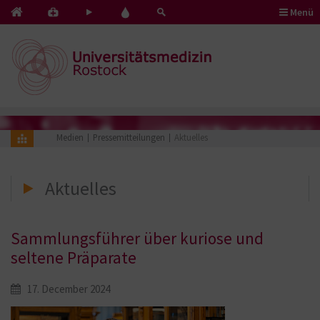
Menü
Kontakt
Pflege
Blut
&
mit
spenden
Notfälle
Herz
Medien
Pressemitteilungen
Aktuelles
Aktuelles
Sammlungsführer über kuriose und
seltene Präparate
17. December 2024