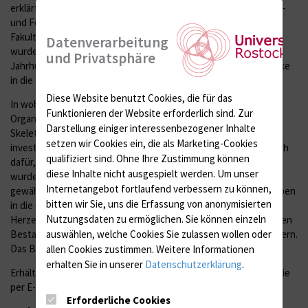
erklärt Begerock. Die Anatomie gehört mit zu den ältesten Lehr-
und Forschungsfächern der über 600 Jahre alten Medizinischen
Fakultät der Universität Rostock. Die präsentierten Exponate
Datenverarbeitung
wurden von Professoren und Forschern über die letzten zwei
und Privatsphäre
Jahrhunderte gesammelt und erworben oder auch als Geschenke
in die Sammlung aufgenommen.
Diese Website benutzt Cookies, die für das
In wohlgeordneten Vitrinen sind unter anderem historische
Funktionieren der Website erforderlich sind.
Zur
Organmodelle, Feuchtpräparate von Organen und Embryonen,
Darstellung einiger interessenbezogener Inhalte
Skelette und zoologische Präparate ausgestellt. Laura Hiepe
setzen wir Cookies ein, die als Marketing-Cookies
investiert viel Zeit in den Erhalt der Sammlung und engagiert sich
qualifiziert sind. Ohne Ihre Zustimmung können
dafür, die Exponate der Öffentlichkeit zugänglich zu machen. So
diese Inhalte nicht ausgespielt werden.
Um unser
wurde die Idee für den Sammlungsführer geboren. „Darin
Internetangebot fortlaufend verbessern zu können,
gewähren wir einen Einblick in die Faszination Anatomie, verwoben
bitten wir Sie, uns die Erfassung von anonymisierten
in die Geschichte Rostocks und der Welt. Es ist uns eine
Nutzungsdaten zu ermöglichen.
Sie können einzeln
Herzensangelegenheit, diesen wertvollen und zum Teil sehr alten
Bestand zu bewahren und für kommende Generationen zu sichern.
auswählen, welche Cookies Sie zulassen wollen oder
Das Buch wird dazu beitragen.“
allen Cookies zustimmen. Weitere Informationen
erhalten Sie in unserer
Datenschutzerklärung
.
Erhältlich ist der Sammlungsführer direkt im Institut für Anatomie
per E-Mail unter klinische.anatomie@med.uni-rostock.de.
Erforderliche Cookies