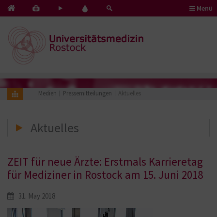
Menü
Kontakt
Pflege
Blut
&
mit
spenden
Notfälle
Herz
Medien
Pressemitteilungen
Aktuelles
Aktuelles
ZEIT für neue Ärzte: Erstmals Karrieretag
für Mediziner in Rostock am 15. Juni 2018
31. May 2018