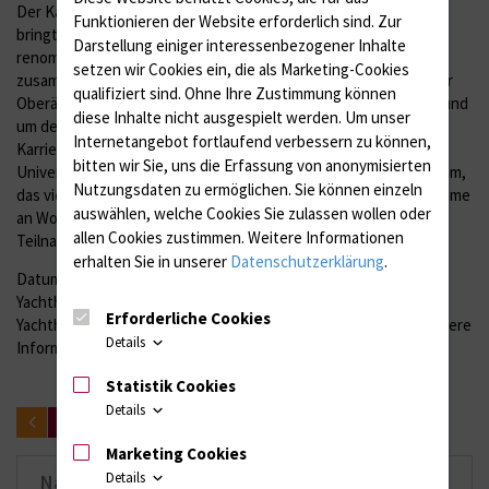
Der Karrieretag ZEIT für neue Ärzte in Rostock-Warnemünde
Funktionieren der Website erforderlich sind.
Zur
bringt Medizinstudenten, Absolventen und Assistenzärzte mit
Darstellung einiger interessenbezogener Inhalte
renommierten Arbeitgebern aus der Gesundheitsbranche
setzen wir Cookies ein, die als Marketing-Cookies
zusammen. In exklusiven Vier-Augen-Gesprächen mit Chef- oder
qualifiziert sind. Ohne Ihre Zustimmung können
Oberärzten haben die Studenten die Möglichkeit, ihre Fragen rund
diese Inhalte nicht ausgespielt werden.
Um unser
um den Berufseinstieg zu stellen, sich zu bewerben und ihren
Internetangebot fortlaufend verbessern zu können,
Karriereweg zu planen. DIE ZEIT erstellt gemeinsam mit der
bitten wir Sie, uns die Erfassung von anonymisierten
Universitätsmedizin Rostock ein abwechslungsreiches Programm,
Nutzungsdaten zu ermöglichen.
Sie können einzeln
das viele Möglichkeiten zum Informationsaustausch, die Teilnahme
auswählen, welche Cookies Sie zulassen wollen oder
an Workshops und einer Diskussion beim Podium bietet. Die
allen Cookies zustimmen. Weitere Informationen
Teilnahme ist kostenlos.
erhalten Sie in unserer
Datenschutzerklärung
.
Datum: Freitag, 15. Juni 2018 Zeit: 10:30-17:00 Uhr Ort:
Yachthafenresidenz Hohe Düne, Kongresszentrum, Am
Erforderliche Cookies
Yachthafen 1, 18119 Rostock-Warnemünde Anmeldung und weitere
Details
Informationen finden Sie
hier
.
Statistik Cookies
Details
zurück
Marketing Cookies
Details
Nachrichten-Archiv