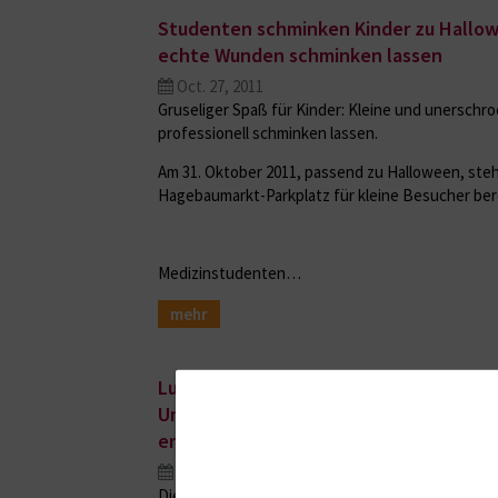
Studenten schminken Kinder zu Hallow
echte Wunden schminken lassen
Oct. 27, 2011
Gruseliger Spaß für Kinder: Kleine und unersch
professionell schminken lassen.
Am 31. Oktober 2011, passend zu Halloween, steh
Hagebaumarkt-Parkplatz für kleine Besucher bere
Medizinstudenten…
mehr
Lulu und Cornelius auf den Herztagen i
Universitätsmedizin Rostock stellt d
erstmals der Öffentlichkeit vor
Oct. 27, 2011
Die Universitätsmedizin Rostock stellt im Rahme