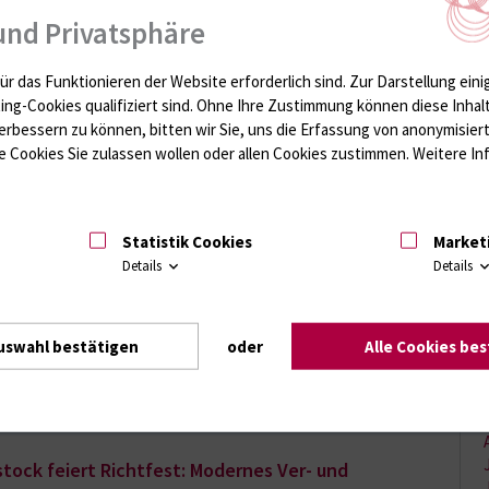
it vor.
und Privatsphäre
 lernen Studenten und Ärzte, wie man Herz und Lunge abhört.
ür das Funktionieren der Website erforderlich sind.
Zur Darstellung eini
ting-Cookies qualifiziert sind. Ohne Ihre Zustimmung können diese Inhal
erbessern zu können, bitten wir Sie, uns die Erfassung von anonymisie
 Cookies Sie zulassen wollen oder allen Cookies zustimmen. Weitere Inf
tock feiert Richtfest: Modernes Ver- und
h Mitte 2012 fertiggestellt
Statistik Cookies
Market
Details
Details
Universitätsklinikum Rostock AöR nimmt Form an: Am 13.
e Richtfest gefeiert.
ker Schlotmann, Minister für Verkehr, Bau und
uswahl bestätigen
oder
Alle Cookies be
tock feiert Richtfest: Modernes Ver- und