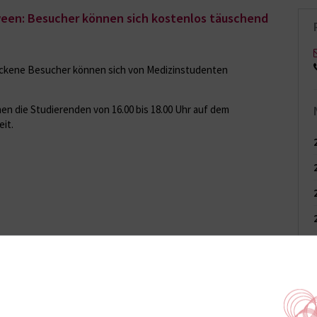
een: Besucher können sich kostenlos täuschend
rockene Besucher können sich von Medizinstudenten
en die Studierenden von 16.00 bis 18.00 Uhr auf dem
it.
n Rostock am 3. und 4. November:
en weltweit modernsten Herz-Lungen-Abhörtrainer
n der Herztage am 3. und 4. November 2011 das neue