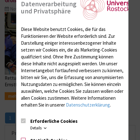
Großeinsatz in der Chirurgie
Datenverarbeitung
Nov. 20, 2017
und Privatsphäre
Diese Website benutzt Cookies, die für das
Funktionieren der Website erforderlich sind.
Zur
Darstellung einiger interessenbezogener Inhalte
setzen wir Cookies ein, die als Marketing-Cookies
qualifiziert sind. Ohne Ihre Zustimmung können
diese Inhalte nicht ausgespielt werden.
Um unser
Internetangebot fortlaufend verbessern zu können,
bitten wir Sie, uns die Erfassung von anonymisierten
Rettungskräfte der Universitätsmedizin Rostock proben den
Nutzungsdaten zu ermöglichen.
Sie können einzeln
Ernstfall
auswählen, welche Cookies Sie zulassen wollen oder
mehr
allen Cookies zustimmen. Weitere Informationen
erhalten Sie in unserer
Datenschutzerklärung
.
Nächste
2
»
1
Erforderliche Cookies
Details
Pressekontakt