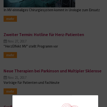
In MV einmaliges Chirurgiesystem kommt in Urologie zum Einsatz
mehr
Zweiter Termin: Hotline für Herz-Patienten
Nov. 27, 2017
"HerzEffekt MV" stellt Programm vor
mehr
Neue Therapien bei Parkinson und Multipler Sklerose
Nov. 21, 2017
Vorträge für Patienten und Fachleute
mehr