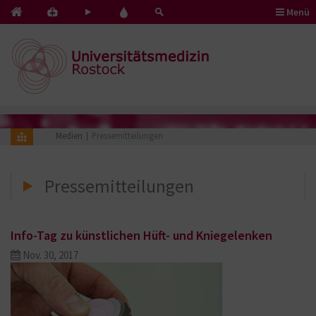
Menü
Kontakt
Pflege
Blut
&
mit
spenden
Notfälle
Herz
Medien
Pressemitteilungen
Pressemitteilungen
Info-Tag zu künstlichen Hüft- und Kniegelenken
Nov. 30, 2017