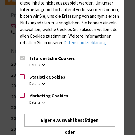
mehr
diese Inhalte nicht ausgespielt werden.
Um unser
Internetangebot fortlaufend verbessern zu können,
Pressekontakt
bitten wir Sie, uns die Erfassung von anonymisierten
Nutzungsdaten zu ermöglichen.
Sie können einzeln
Stefan Menzel
auswählen, welche Cookies Sie zulassen wollen oder
0151 17168553
allen Cookies zustimmen. Weitere Informationen
erhalten Sie in unserer
Datenschutzerklärung
.
Nachrichten-Archiv
Erforderliche Cookies
2026
(65 Einträge)
Details
2025
(121 Einträge)
Statistik Cookies
Details
2024
(144 Einträge)
Marketing Cookies
2023
(150 Einträge)
Details
2022
(150 Einträge)
2021
(149 Einträge)
Eigene Auswahl bestätigen
2020
(154 Einträge)
oder