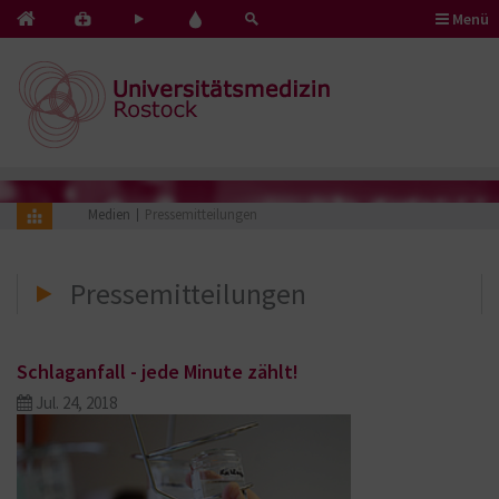
Menü
Kontakt
Pflege
Blut
&
mit
spenden
Notfälle
Herz
Medien
Pressemitteilungen
Pressemitteilungen
Schlaganfall - jede Minute zählt!
Jul. 24, 2018