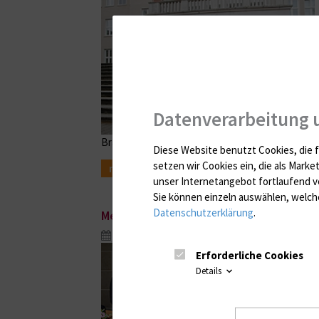
Datenverarbeitung 
Brasilianische Delegation an nachhaltiger Abfallw
Diese Website benutzt Cookies, die f
setzen wir Cookies ein, die als Marke
mehr
unser Internetangebot fortlaufend v
Sie können einzeln auswählen, welche
Datenschutzerklärung
.
Mehr Würde für sterbende Patienten
Sep. 20, 2019
Erforderliche Cookies
Details