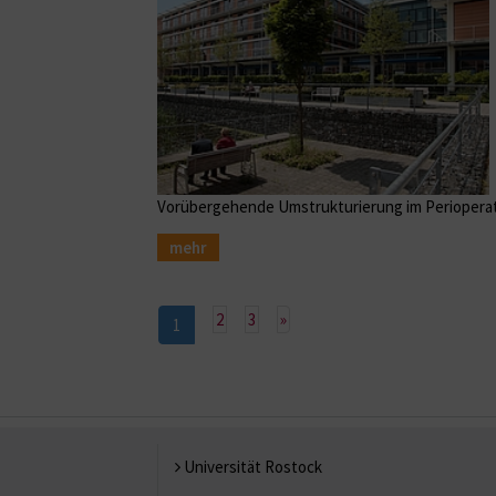
Vorübergehende Umstrukturierung im Periopera
mehr
Nächste
2
3
»
1
Universität Rostock