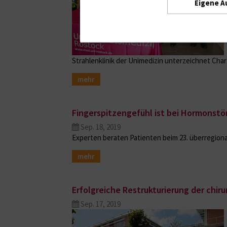
Eigene A
Strahlenklinik der Unimedizin unterzeichnet Ch
mehr
Fingerspitzengefühl ist bei Hormonstö
Sep. 18, 2019
Experten beraten Patienten beim 23. überregio
mehr
Erfolgreiche Restrukturierung der chiru
Sep. 17, 2019