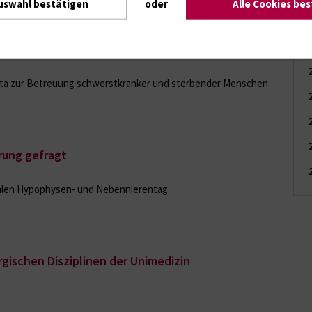
uswahl bestätigen
oder
Alle Cookies be
arta zur Betreuung schwerstkranker und sterbender Menschen
rung gefragt
nalen Hypophysen- und Nebennierentag
rgischen Disziplinen der Unimedizin