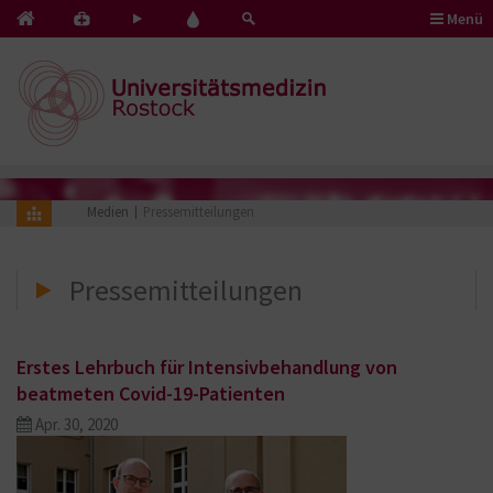
Menü
Kontakt
Pflege
Blut
&
mit
spenden
Notfälle
Herz
Medien
Pressemitteilungen
Pressemitteilungen
Erstes Lehrbuch für Intensivbehandlung von
beatmeten Covid-19-Patienten
Apr. 30, 2020