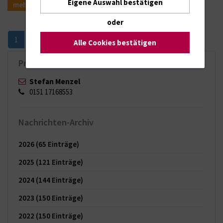
Eigene Auswahl bestätigen
mehr
oder
Nächste
2
3
4
»
1
Alle Cookies bestätigen
Pressekontakt
Stefan Menzel
0151 17168553
Nachrichten-Archiv
2026
(65 Einträge)
2025
(121 Einträge)
2024
(144 Einträge)
2023
(150 Einträge)
2022
(150 Einträge)