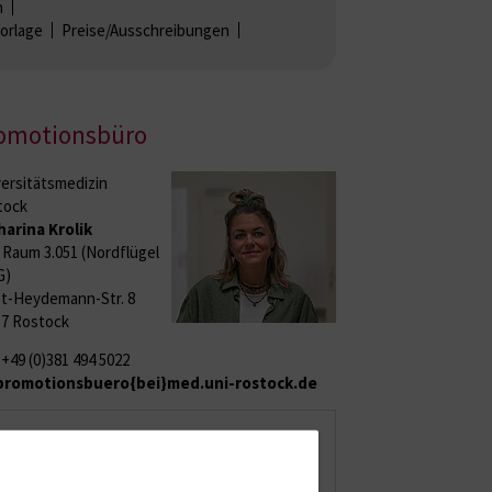
n
orlage
Preise/Ausschreibungen
omotionsbüro
ersitätsmedizin
tock
harina Krolik
Raum 3.051 (Nordflügel
G)
t-Heydemann-Str. 8
57 Rostock
: +49 (0)381 494 5022
promotionsbuero{bei}med.uni-rostock.de
Sprechzeiten
Telefonische Erreichbarkeit