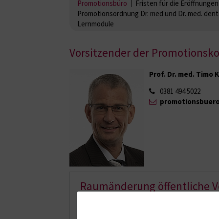
Promotionsbüro
Fristen für die Eröffnung
Promotionsordnung Dr. med und Dr. med. dent
Lernmodule
Vorsitzender der Promotions
Prof. Dr. med. Timo 
0381 494 5022
promotionsbuero
Raumänderung öffentliche V
Sehr geehrte Beteiligte,
Sehr geehrte Leserinnen und Leser,