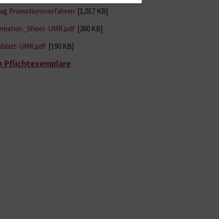
rag Promotionsverfahren
[1,017 KB]
ormation_Sheet-UMR.pdf
[260 KB]
kblatt-UMR.pdf
[190 KB]
k Pflichtexemplare