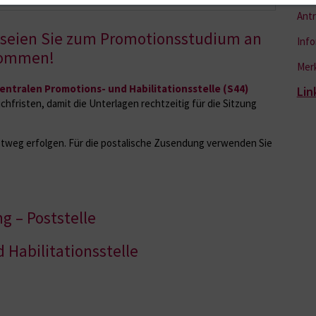
Ant
 seien Sie zum Promotionsstudium an
Inf
lkommen!
Mer
entralen Promotions- und Habilitationsstelle (S44)
Lin
chfristen, damit die Unterlagen rechtzeitig für die Sitzung
stweg erfolgen. Für die postalische Zusendung verwenden Sie
g – Poststelle
 Habilitationsstelle