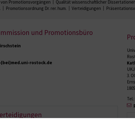
en von Promotionsvorgängen
Qualität wissenschaftlicher Dissertatione
.
Promotionsordnung Dr. rer. hum.
Verteidigungen
Präsentationsv
kommission und Promotionsbüro
Pr
Kirschstein
Univ
Ros
{bei}med.uni-rostock.de
Kat
UKJ 
3. O
Erns
180
Tel.
erteidigungen