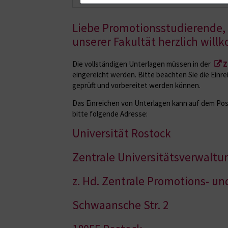
Liebe Promotionsstudierende,
unserer Fakultät herzlich wil
Die vollständigen Unterlagen müssen in der
Z
eingereicht werden. Bitte beachten Sie die Einrei
geprüft und vorbereitet werden können.
Das Einreichen von Unterlagen kann auf dem Po
bitte folgende Adresse:
Universität Rostock
Zentrale Universitätsverwaltun
z. Hd. Zentrale Promotions- und
Schwaansche Str. 2