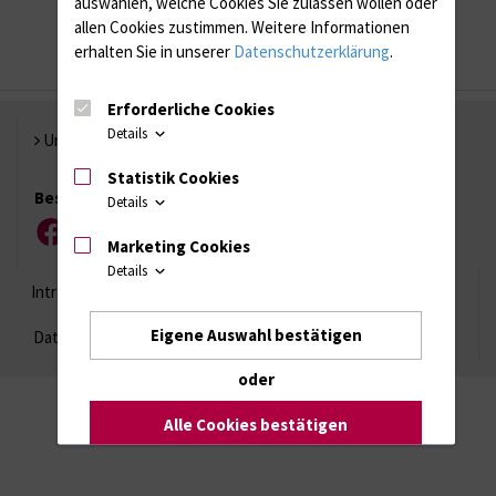
auswählen, welche Cookies Sie zulassen wollen oder
allen Cookies zustimmen. Weitere Informationen
erhalten Sie in unserer
Datenschutzerklärung
.
Erforderliche Cookies
Details
Universität Rostock
Statistik Cookies
Besuchen Sie uns
Details
Facebook
Instagram
YouTube
LinkedIn
Xing
Marketing Cookies
Details
Intranet
Login (für Studenten)
Impressum
Eigene Auswahl bestätigen
Datenschutzhinweise
Barrierefreiheit
oder
Alle Cookies bestätigen