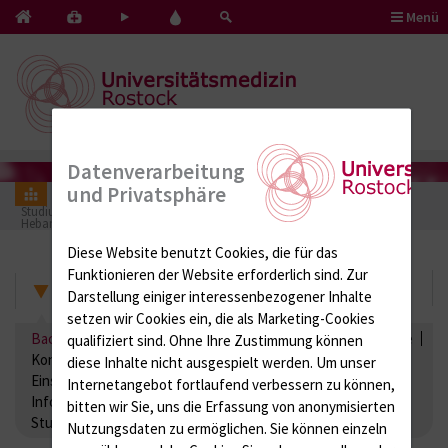
Menü
Kontakt
Pflege
Blut
&
mit
spenden
Notfälle
Herz
Datenverarbeitung
und Privatsphäre
Forschung & Lehre
Studium und Lehre an der Universitätsmedizin Rostock
Hebammenwissenschaft
Bachelorarbeit
Diese Website benutzt Cookies, die für das
Funktionieren der Website erforderlich sind.
Zur
Hebammenwissenschaft
Darstellung einiger interessenbezogener Inhalte
setzen wir Cookies ein, die als Marketing-Cookies
Bachelorarbeit
Bewerbung
Aktuelles
Aufbau und Ziele
qualifiziert sind. Ohne Ihre Zustimmung können
Kontakt
Kooperierende Kliniken
diese Inhalte nicht ausgespielt werden.
Um unser
Einstieg ins erste Semester
Zugangsprüfung
Internetangebot fortlaufend verbessern zu können,
Informationen_Downloads
Studierendenvertretung
bitten wir Sie, uns die Erfassung von anonymisierten
Studieren mit Kind
Nutzungsdaten zu ermöglichen.
Sie können einzeln