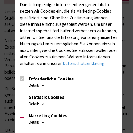
Darstellung einiger interessenbezogener Inhalte
setzen wir Cookies ein, die als Marketing-Cookies
Um im Fall einer nicht vorhersehbaren Quarantäne allen
qualifiziert sind. Ohne Ihre Zustimmung können
Studierenden ein erfolgreiches Semester zu ermöglichen sollten
diese Inhalte nicht ausgespielt werden.
Um unser
alle Unterrichte asynchrone Materialien oder Streamingelemente
aufweisen.
Internetangebot fortlaufend verbessern zu können,
bitten wir Sie, uns die Erfassung von anonymisierten
Natürlich planen wir den Unterricht mit den Studierenden vor Ort.
Nutzungsdaten zu ermöglichen.
Sie können einzeln
Es spricht aber nichts dagegen, wenn nebenher eine Kamera
auswählen, welche Cookies Sie zulassen wollen oder
mitläuft und der Ton aufgezeichnet wird. So kann die
allen Cookies zustimmen. Weitere Informationen
Veranstaltung livegestreamt werden. Studierende, denen ein
erhalten Sie in unserer
Datenschutzerklärung
.
Besuch der Lehrveranstaltung nicht möglich ist, können an einem
beliebigen Ort digital mit dabei sein und sich sogar über den Chat
oder Wortmeldung aktiv in den Unterricht einbringen.
Erforderliche Cookies
Details
Die Software BigBlueButton innerhalb von Stud.IP ermöglicht
genau dieses Szenario. Darüber hinaus können Sie jedes Seminar
Statistik Cookies
auch aufzeichnen. Die aufgezeichneten Seminare stehen
Details
innerhalb von Stud.IP auf den Servern des ITMZ in Rostock bereit.
Es wird demnach keine Videodatei heruntergeladen. Die Datei kann
Marketing Cookies
zu einem beliebigen Zeitpunkt später gestreamt werden.
Details
Die Dauer der Verfügbarkeit können Sie selbst bestimmen, indem