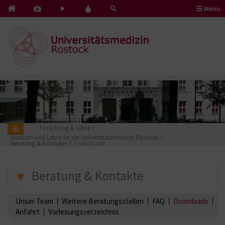
Menü
Kontakt
Pflege
Blut
&
mit
spenden
Notfälle
Herz
Forschung & Lehre
Studium und Lehre an der Universitätsmedizin Rostock
Beratung & Kontakte
Downloads
Beratung & Kontakte
Unser Team
Weitere Beratungsstellen
FAQ
Downloads
Anfahrt
Vorlesungsverzeichnis