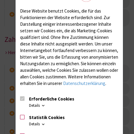
Abschnitt der Ärztlichen Prüfung (eng.)
Diese Website benutzt Cookies, die für das
Verpflichtungserklärung zum
Funktionieren der Website erforderlich sind.
Zur
Datengeheimnis/Hausordnung der UMR
Darstellung einiger interessenbezogener Inhalte
setzen wir Cookies ein, die als Marketing-Cookies
qualifiziert sind. Ohne Ihre Zustimmung können
Zahnmedizin
diese Inhalte nicht ausgespielt werden.
Um unser
Internetangebot fortlaufend verbessern zu können,
Hier kommen Sie zur Hauptseite der Zahnmedizin
bitten wir Sie, uns die Erfassung von anonymisierten
Nutzungsdaten zu ermöglichen.
Sie können einzeln
Approbationsordnung für Zahnärzte und
auswählen, welche Cookies Sie zulassen wollen oder
Zahnärztinnen
allen Cookies zustimmen. Weitere Informationen
erhalten Sie in unserer
Datenschutzerklärung
.
Studienordnung
Erforderliche Cookies
Krankheitsnachweis
Details
Verpflichtungserklärung zum
Statistik Cookies
Datengeheimnis/Hausordnung der UMR
Details
Arbeitsmedizinische Vorsorgeuntersuchung /