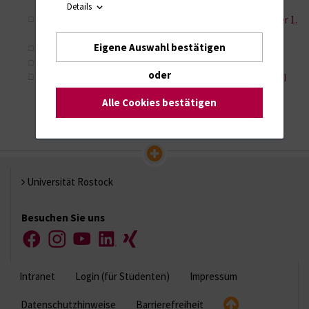
Ba/Ma_NR_6_2024
Details
Flyer Studiengang Intensivpflege (Neu nach Freigabe der 1.
Änderungssatzung)
Eigene Auswahl bestätigen
WPrVO-IAA M-V von 2015
Qualitätssicherheitskonzept Studium und Lehre
oder
Prüfungen in der Mutterschutzfrist_Prüfungsämter UNI
Rostock_Stand 2025
Alle Cookies bestätigen
Universität Rostock
Besuchen Sie uns
Facebook
Instagram
YouTube
LinkedIn
Xing
Intranet
Login (für Studenten)
Impressum
Datenschutzhinweise
Barrierefreiheit