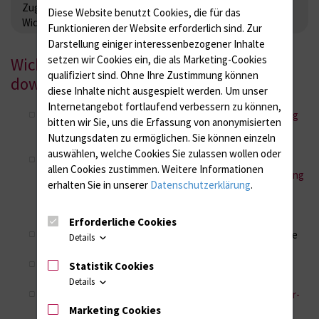
Zugangsprüfung
Ordnungen_Downloads
Diese Website benutzt Cookies, die für das
Wichtige Info's_FAQ
Funktionieren der Website erforderlich sind.
Zur
Darstellung einiger interessenbezogener Inhalte
setzen wir Cookies ein, die als Marketing-Cookies
Wichtige Informationen für Sie zum
qualifiziert sind. Ohne Ihre Zustimmung können
downloaden:
diese Inhalte nicht ausgespielt werden.
Um unser
Internetangebot fortlaufend verbessern zu können,
Studiengangsspezifische Prüfungs- und Studienordnung
bitten wir Sie, uns die Erfassung von anonymisierten
für den Bachelorstudiengang Intensivpflege der
Nutzungsdaten zu ermöglichen.
Sie können einzeln
Universität Rostock vom 12. Mai
2021
auswählen, welche Cookies Sie zulassen wollen oder
Lesefassung_1. Satzung zur Änderung der
allen Cookies zustimmen. Weitere Informationen
Studiengangsspezifischen Prüfungs- und Studienordnung
erhalten Sie in unserer
Datenschutzerklärung
.
für den Bachelorstudiengang Intensivpflege der
Universität Rostock vom 06. März
2023
► gilt
ab
Studienkohorte WiSe 2023/24
Erforderliche Cookies
Modulbeschreibungen
_Stand 26.07.2022 ► gilt für für die
Details
Studienkohorte WiSe 2022/23
Modulbeschreibungen_1. Änderungssatzung
► gilt
ab
Statistik Cookies
Studienkohorte WiSe 2023/24
Details
Lesefassung_Rahmenprüfungsordnung für die Bachelor-
und Masterstudiengänge der Universität Rostock (RPO-
Marketing Cookies