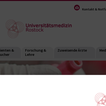
Kontakt & Notfä
ienten &
Forschung &
Zuweisende Ärzte
Med
ucher
Lehre