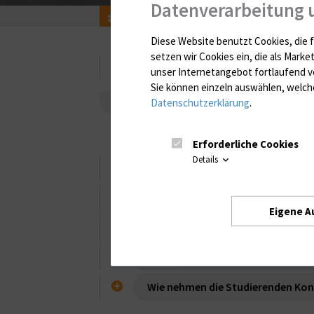
Datenverarbeitung 
Forschung & Lehre
Studium und Lehre an 
Diese Website benutzt Cookies, die f
setzen wir Cookies ein, die als Marke
Zahnmedizin
unser Internetangebot fortlaufend v
Sie können einzeln auswählen, welche
Datenschutzerklärung
.
Bewerbung
Aufbau und Ziele
Aktuelles
Erforderliche Cookies
Details
Rahmenbedingungen
Hinweise
Eigene A
Zeitpunkt
Wie werde ich Famulatureinricht
Wie nehmen die Studierenden Kon