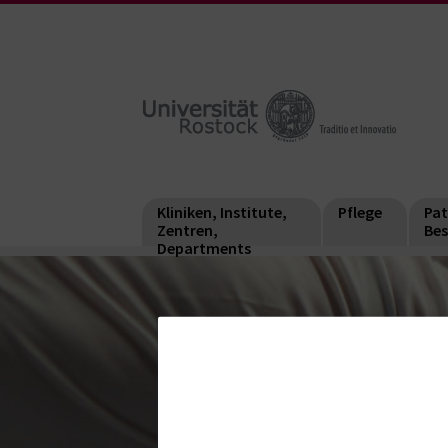
Kliniken, Institute,
Pflege
Pat
Zentren,
Bes
Departments