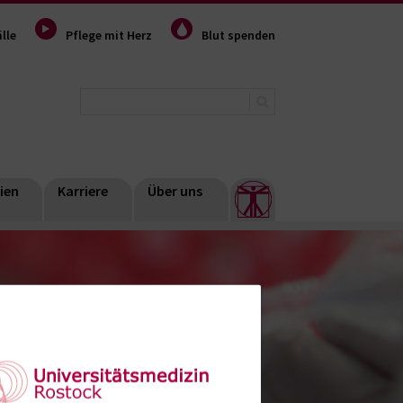
lle
Pflege mit Herz
Blut spenden
ien
Karriere
Über uns