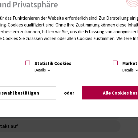
und Privatsphäre
der Universitätsmedizin Rostock
Zahnmedizin
Famulatur
Informationen für 
ür das Funktionieren der Website erforderlich sind.
Zur Darstellung eini
ting-Cookies qualifiziert sind. Ohne Ihre Zustimmung können diese Inhal
erbessern zu können, bitten wir Sie, uns die Erfassung von anonymisie
 Cookies Sie zulassen wollen oder allen Cookies zustimmen. Weitere Inf
Stundenpläne
Wahlfächer / Wahlpflichtfächer
Prüfungen
Famula
Ko
Statistik Cookies
Market
Details
Details
Herr
Stu
uswahl bestätigen
oder
Alle Cookies be
ung
takt auf