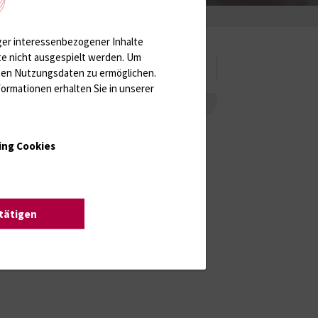
Zahnärzte
ger interessenbezogener Inhalte
te nicht ausgespielt werden.
Um
rten Nutzungsdaten zu ermöglichen.
ormationen erhalten Sie in unserer
tur
ERASMUS+
Downloads
Beratung
ntakt
ing Cookies
 Dr. Dr. Jan-Hendrik Lenz
diengangskoordinator Zahnmedizin
stätigen
0381 494-5027
zahnmedizin{bei}med.uni-rostock.de