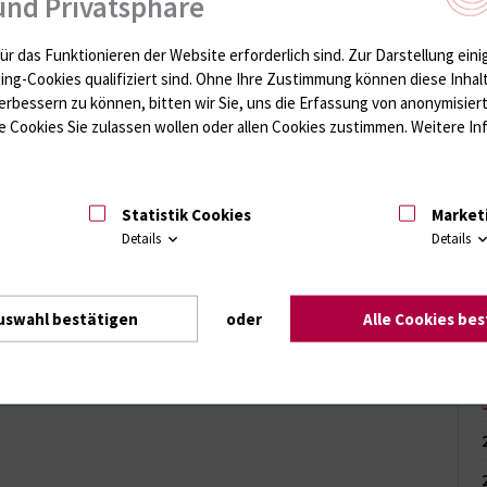
und Privatsphäre
edizin an
ür das Funktionieren der Website erforderlich sind.
Zur Darstellung eini
ting-Cookies qualifiziert sind. Ohne Ihre Zustimmung können diese Inhal
erbessern zu können, bitten wir Sie, uns die Erfassung von anonymisie
 Cookies Sie zulassen wollen oder allen Cookies zustimmen. Weitere Inf
n Forschungsthemen
zin Rostock mit Mitarbeitern und externen Referenten fand
uf dem Campus Ulmenstraße statt. Auf der Veranstaltung
Statistik Cookies
Market
 Drittmittelprojekte im Rahmen der…
Details
Details
uswahl bestätigen
oder
Alle Cookies be