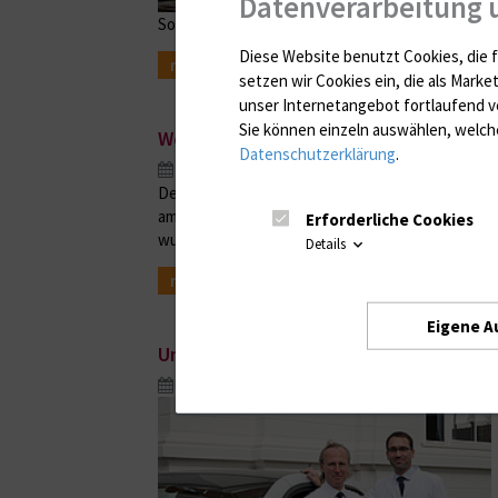
Datenverarbeitung 
Societät bietet Führungen durch Schau der Unim
Diese Website benutzt Cookies, die f
mehr
setzen wir Cookies ein, die als Marke
unser Internetangebot fortlaufend v
Sie können einzeln auswählen, welche
Workshop der Unimedizin zu aktuelle
Datenschutzerklärung
.
Nov. 23, 2016
Der 7. Forschungsworkshop der Universitätsmedi
am 18. und 19. November im Arno-Esch-Hörsaal a
Erforderliche Cookies
wurden unter anderem erfolgreich eingeworbene
Details
mehr
Eigene A
Umweltfreundlich zur Behandlung
Nov. 18, 2016