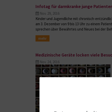
Infotag für darmkranke junge Patiente
Nov. 29, 2016
Kinder und Jugendliche mit chronisch-entzündlich
am 3. Dezember von 9 bis 13 Uhr zu einem Patiente
sprechen über Bewährtes und Neues bei der Be
mehr
Medizinische Geräte locken viele Besu
Nov. 24, 2016