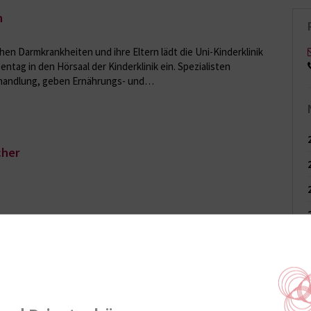
n
en Darmkrankheiten und ihre Eltern lädt die Uni-Kinderklinik
ntag in den Hörsaal der Kinderklinik ein. Spezialisten
handlung, geben Ernährungs- und…
cher