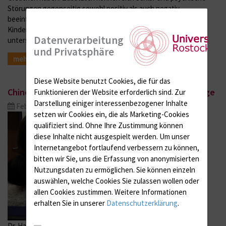
Störungen gegenseitig sowohl positiv als auch negativ
beeinflussen. Beim ersten Norddeutschen Symposium zum
Kinderschlaf am 15. Februar ab 15 Uhr tragen Redner
Datenverarbeitung
unterschiedlicher…
und Privatsphäre
mehr
Diese Website benutzt Cookies, die für das
Chinesische Kräuter helfen Therapie auf die Sprünge
Funktionieren der Website erforderlich sind.
Zur
Darstellung einiger interessenbezogener Inhalte
Feb. 06, 2017
setzen wir Cookies ein, die als Marketing-Cookies
qualifiziert sind. Ohne Ihre Zustimmung können
diese Inhalte nicht ausgespielt werden.
Um unser
Internetangebot fortlaufend verbessern zu können,
bitten wir Sie, uns die Erfassung von anonymisierten
Nutzungsdaten zu ermöglichen.
Sie können einzeln
auswählen, welche Cookies Sie zulassen wollen oder
allen Cookies zustimmen. Weitere Informationen
erhalten Sie in unserer
Datenschutzerklärung
.
Dr. Hans Lampe unterstützt mit chinesischer Medizin vor allem