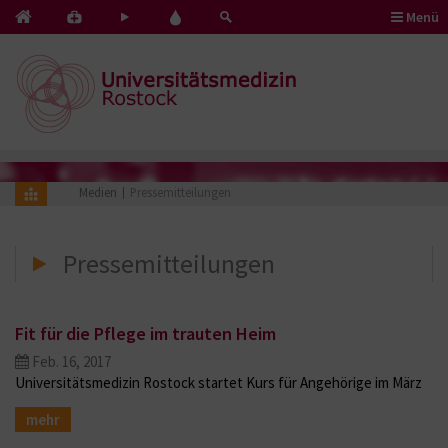
Menü
Kontakt
Pflege
Blut
&
mit
spenden
Notfälle
Herz
Medien
Pressemitteilungen
Pressemitteilungen
Fit für die Pflege im trauten Heim
Feb. 16, 2017
Universitätsmedizin Rostock startet Kurs für Angehörige im März
mehr