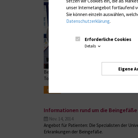
setzen wir Cookies ein, die als Marke
unser Internetangebot fortlaufend v
Sie können einzeln auswählen, welche
Datenschutzerklärung
.
Erforderliche Cookies
Details
Eigene A
Besuch aus Schwerin in der Kinderklinik: Erwin S
Tour Sonnenschein. Das Geld fließt in die ambulan
mehr
Informationen rund um die Beingefäße
Nov. 14, 2014
Angebot für Patienten: Die Spezialisten der Univ
Erkrankungen der Beingefäße.