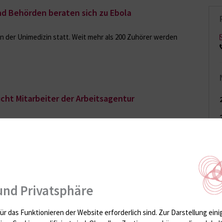
nd Behörden beraten sich zu Ebola
in der Unimedizin statt. Weit mehr als 200 Zuhörer werden
ucht Mitarbeiter der Arbeitsagentur
ür eine Gesundheitsaktion in der Rostocker Agentur für Arbeit
niversitätsmedizin gestern (19.11.) mehr als 50 Mitarbeiter der
nia Frenzel die Halsgefäße der…
und Privatsphäre
dent überreicht 120 000 Euro für „Mike
ür das Funktionieren der Website erforderlich sind.
Zur Darstellung eini