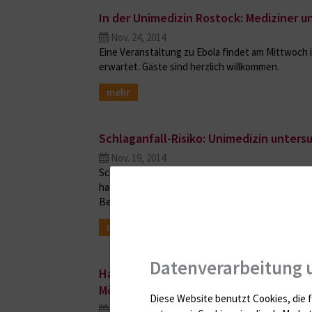
In der Unimedizin Rostock: Mediziner u
Nov. 24, 2014
Eine Veranstaltung zu Ebola findet am Mittwoch 
erwartet. Gäste sind herzlich willkommen.
mehr
Schlaganfall-Risiko: Unimedizin unters
Nov. 19, 2014
Schlaganfall-Prävention im Zehn-Minuten-Takt: F
hat eine medizinisch-technische Assistentin der U
Behörde untersucht. Per Ultraschall prüfte Anto
mehr
Datenverarbeitung 
Hanse Tour Sonnenschein: Ministerpräsi
Möwenherz“
Diese Website benutzt Cookies, die f
Nov. 17, 2014