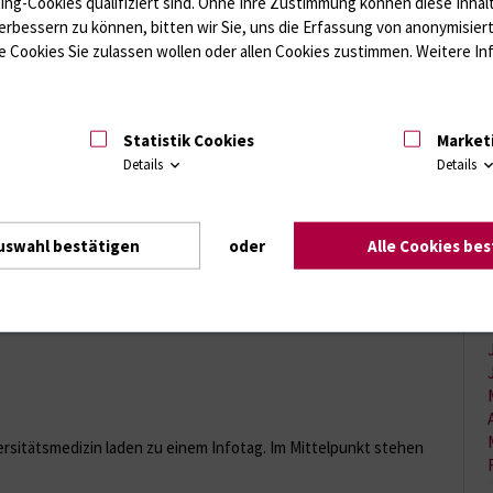
ting-Cookies qualifiziert sind. Ohne Ihre Zustimmung können diese Inhal
erbessern zu können, bitten wir Sie, uns die Erfassung von anonymisie
 Cookies Sie zulassen wollen oder allen Cookies zustimmen. Weitere Inf
Statistik Cookies
Market
Details
Details
uswahl bestätigen
oder
Alle Cookies be
ellering übergab den Spendenerlös aus der diesjährigen Hanse
te Palliativversorgung kranker Kinder.
ersitätsmedizin laden zu einem Infotag. Im Mittelpunkt stehen