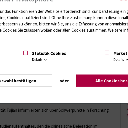
ür das Funktionieren der Website erforderlich sind.
Zur Darstellung eini
ting-Cookies qualifiziert sind. Ohne Ihre Zustimmung können diese Inhal
 Universitätsklinikum Rostock behandelt
erbessern zu können, bitten wir Sie, uns die Erfassung von anonymisie
 Cookies Sie zulassen wollen oder allen Cookies zustimmen. Weitere Inf
t am Universitätsklinikum Rostock behandelt. Die jungen
hussverletzungen und befinden sich auf Stationen der
Statistik Cookies
Market
Details
Details
enten psychisch in relativ…
uswahl bestätigen
oder
Alle Cookies be
 und klinischer Spitzenforschung: Chinesische
 Universitätsmedizin Rostock
tät Fujian informierten sich über Schwerpunkte in Forschung
tudienaufenthaltes, den die chinesische Delegation im