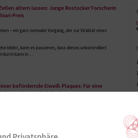
 Zellen altern lassen: Junge Rostocker Forscherin
iari-Preis
ben – ein ganz normaler Vorgang, der zur Vitalität eines
e bildet, kann es passieren, dass dieses unkontrolliert
Hierdurch kann in…
imer befördernde Eiweiß-Plaques: Für eine
rsitätsmedizin noch Teilnehmer
 einer internationalen Studie zu einem Impfstoff gegen die
Plaques im Gehirn und damit den Ausbruch der Demenz
ige Zentrum in…
und Privatsphäre