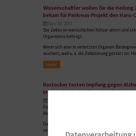
Wissenschaftler wollen für die Heilung
bekam für Pankreas-Projekt den Hans-Ch
Nov. 30, 2011
Die Zellen im menschlichen Körper altern und ster
Organismus beiträgt.
Wenn sich aber in verletzten Organen Bindegeweb
wuchert, weil u. a. die Zellalterung gestört ist. 
mehr
Rostocker testen Impfung gegen Alzhe
internationale Studie sucht die Unive
Nov. 22, 2011
Forscher der Universitätsmedizin Rostock sind an
Alzheimer-Krankheit beteiligt.
Das Medikament soll die Ablagerung von Eiweiß-
verhindern oder verzögern. Rostock ist das einz
Datenverarbeitung 