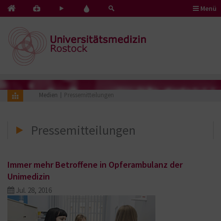
Menü
Kontakt
Pflege
Blut
&
mit
spenden
Notfälle
Herz
Medien
Pressemitteilungen
Pressemitteilungen
Immer mehr Betroffene in Opferambulanz der
Unimedizin
Jul. 28, 2016