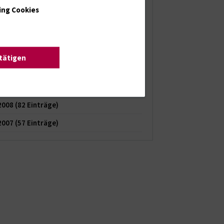
ing Cookies
2013
(62 Einträge)
2012
(74 Einträge)
2011
(74 Einträge)
stätigen
2010
(84 Einträge)
2009
(77 Einträge)
2008
(82 Einträge)
2007
(57 Einträge)