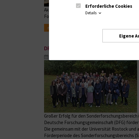
Erforderliche Cookies
Aktionswoche an der Unimedizin Rostock mit Auss
Details
Fortbildung
mehr
Eigene A
DFG bewilligt die 3. Förderperiode de
Nov. 24, 2025
Großer Erfolg für den Sonderforschungsbereich (
Deutsche Forschungsgemeinschaft (DFG) fördert 
Die gemeinsam mit der Universität Rostock und 
Förderperiode des Sonderforschungsbereichs (SFB