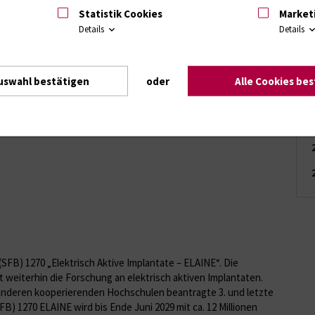
Statistik Cookies
Market
tellung „Meine Geschichte“, Patiententag und ärztlicher
Details
Details
uswahl bestätigen
oder
Alle Cookies be
s Sonderforschungsbereichs 1270 „ELAINE“
SFB) 1270 „Elektrisch Aktive Implantate – ELAINE“. Die
weiterhin die Forschung an elektrisch aktiven Implantaten.
anderen kooperierenden Hochschulen beantragte 3. und letzte
) 1270 ELAINE wird bis Ende Juni 2029 mit ca. 12 Millionen