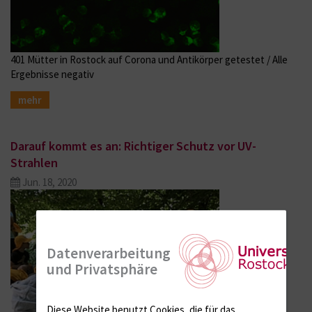
401 Mütter in Rostock auf Corona und Antikörper getestet / Alle
Ergebnisse negativ
mehr
Darauf kommt es an: Richtiger Schutz vor UV-
Strahlen
Jun. 18, 2020
Datenverarbeitung
und Privatsphäre
Diese Website benutzt Cookies, die für das