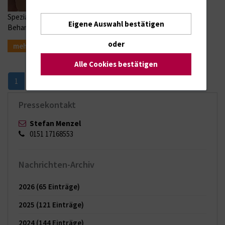
Spezialisten der Unimedizin reisen jährlich nach Da Nang /
Eigene Auswahl bestätigen
Behandlung von angeborenen Lippen-Kiefer-Gaumenspalten
oder
mehr
Alle Cookies bestätigen
Nächste
2
3
»
1
Pressekontakt
Stefan Menzel
0151 17168553
Nachrichten-Archiv
2026
(65 Einträge)
2025
(121 Einträge)
2024
(144 Einträge)