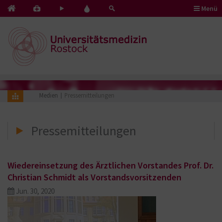
Menü
Kontakt
Pflege
Blut
&
mit
spenden
Notfälle
Herz
Medien
Pressemitteilungen
Pressemitteilungen
Wiedereinsetzung des Ärztlichen Vorstandes Prof. Dr.
Christian Schmidt als Vorstandsvorsitzenden
Jun. 30, 2020