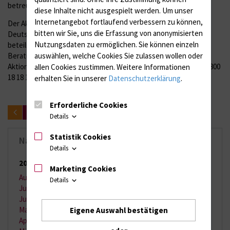
betreut, stets mit einem ganzheitlichen Blick.
diese Inhalte nicht ausgespielt werden.
Um unser
Internetangebot fortlaufend verbessern zu können,
Der Aktionstag gegen den Schmerz wird seit 2012 von der
bitten wir Sie, uns die Erfassung von anonymisierten
Deutschen Schmerzgesellschaft e. V. ausgerichtet. Bundesweit
Nutzungsdaten zu ermöglichen.
Sie können einzeln
beteiligen sich über 150 Einrichtungen mit Veranstaltungen,
Beratungen und Informationsangeboten. Zusätzlich steht am
auswählen, welche Cookies Sie zulassen wollen oder
Aktionstag von 9 bis 18 Uhr eine kostenlose Hotline unter Tel. 0800
allen Cookies zustimmen. Weitere Informationen
18 18 120 für Betroffene und Angehörige zur Verfügung.
erhalten Sie in unserer
Datenschutzerklärung
.
Erforderliche Cookies
zurück
Details
Statistik Cookies
Nachrichten-Archiv
Details
2026
(65 Einträge)
Marketing Cookies
August 2026
(2 Einträge)
Details
Juli 2026
(11 Einträge)
Juni 2026
(13 Einträge)
Mai 2026
(9 Einträge)
Eigene Auswahl bestätigen
April 2026
(11 Einträge)