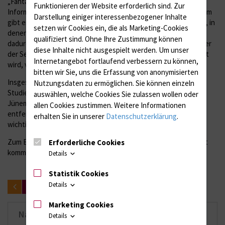
„Fantastisch“, findet Jünemann. „Eine tolle Möglichkeit, mehr
Funktionieren der Website erforderlich sind.
Zur
Informationen über den Augeninnendruck zu erhalten. Außerdem
Darstellung einiger interessenbezogener Inhalte
gibt es keine Zeiträume zwischen den Untersuchungsterminen, in
setzen wir Cookies ein, die als Marketing-Cookies
denen der Druck nicht kontrolliert wird.“ Langfristig ließe sich
qualifiziert sind. Ohne Ihre Zustimmung können
dadurch die Therapie des Grünen Stars, einer Erkrankung, bei der
diese Inhalte nicht ausgespielt werden.
Um unser
der Sehnerv durch einen erhöhten Augeninnendruck beschädigt
Internetangebot fortlaufend verbessern zu können,
wird, verbessern.
bitten wir Sie, uns die Erfassung von anonymisierten
Insgesamt beteiligen sich sieben Kliniken in Deutschland an der
Nutzungsdaten zu ermöglichen.
Sie können einzeln
Studie. Sie läuft noch ein Jahr. „Aber keine Angst“, betont
auswählen, welche Cookies Sie zulassen wollen oder
Jünemann, „danach muss der Sensor nicht erneuert oder gar
allen Cookies zustimmen. Weitere Informationen
entfernt werden. Er funktioniert auch weiterhin und liefert
erhalten Sie in unserer
Datenschutzerklärung
.
wichtige Daten für Arzt und Patient.“
Zum Ende des kommenden Jahres soll der Sensor auf den Markt
Erforderliche Cookies
kommen.
Details
Statistik Cookies
Details
zurück
Marketing Cookies
Nachrichten-Archiv
Details