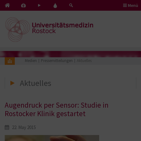
Menü
Kontakt
Pflege
Blut
&
mit
spenden
Notfälle
Herz
Medien
Pressemitteilungen
Aktuelles
Aktuelles
Augendruck per Sensor: Studie in
Rostocker Klinik gestartet
22. May 2015