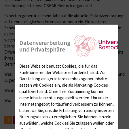
Familienbegleitdienst OSKAR Rostock organisiert.
Experten gehen in diesem Jahr auf die aktuelle Palliativversorgung
auf neonatologischen Intensivstationen ein. Ein weiterer
Schwerpunkt ist der Umgang mit krebskranken Jugendlichen, die
palliativ versorgt werden und es wird der Frage nachgegangen,
welchen Herausforderungen sie sich stellen müssen. Eine
Datenverarbeitung
betroffene Mutter wird außerdem von ihren persönlichen
und Privatsphäre
Erfahrungen berichten, die sie während der palliativen Versorgung
ihres Kindes gemacht hat. Das Programm richtet sich an alle
Berufsgruppen, einschließlich Ehrenamtliche und Betroffene.
Diese Website benutzt Cookies, die für das
Funktionieren der Website erforderlich sind.
Zur
Was: 11. Fachtagung zur Palliativversorgung von Kindern und
Darstellung einiger interessenbezogener Inhalte
Jugendlichen
setzen wir Cookies ein, die als Marketing-Cookies
Wann: 12. Oktober, 9 bis 19 Uhr
qualifiziert sind. Ohne Ihre Zustimmung können
diese Inhalte nicht ausgespielt werden.
Um unser
Wo: Audimax, Campus Ulmenstraße
Internetangebot fortlaufend verbessern zu können,
bitten wir Sie, uns die Erfassung von anonymisierten
Nutzungsdaten zu ermöglichen.
Sie können einzeln
zurück
auswählen, welche Cookies Sie zulassen wollen oder