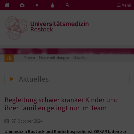
Menü
Kontakt
Pflege
Blut
&
mit
spenden
Notfälle
Herz
Medien
Pressemitteilungen
Aktuelles
Aktuelles
Begleitung schwer kranker Kinder und
ihrer Familien gelingt nur im Team
07. October 2024
Unimedizin Rostock und Kinderhospizdienst OSKAR laden zur