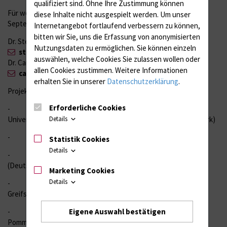
qualifiziert sind. Ohne Ihre Zustimmung können
Für weitere Informationen zur Eröffnungsveranstaltung am 14.
diese Inhalte nicht ausgespielt werden.
Um unser
September stehen zur Verfügung:
Internetangebot fortlaufend verbessern zu können,
bitten wir Sie, uns die Erfassung von anonymisierten
Dr. Steffen Krüger (CCC-MV Greifswald)
Nutzungsdaten zu ermöglichen.
Sie können einzeln
steffen.krueger{bei}med.uni-greifswald.de
auswählen, welche Cookies Sie zulassen wollen oder
Dr. Carolin Gabler (CCC-MV Rostock)
allen Cookies zustimmen. Weitere Informationen
carolin.gabler{bei}med.uni-rostock.de
.
erhalten Sie in unserer
Datenschutzerklärung
.
Projektpartner:
Erforderliche Cookies
- Abteilung für klinische Onkologie und Palliativpflege,
Universitätsklinikum Seeland (federführender Partner, Dänemark)
Details
- Krankenhaus Ängelholm, Region Schonen (Schweden)
Statistik Cookies
Details
- CCC-MV, Standort Rostock, Universitätsmedizin Rostock
(Deutschland)
Marketing Cookies
Details
- CCC-MV, Standort Greifswald, Universitätsmedizin
Greifswald (Deutschland)
Eigene Auswahl bestätigen
- Abteilung für Hämatologie und Transplantation,
Pommersche Medizinische Universität (Polen)