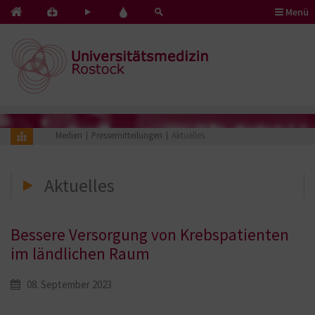
Menü
Kontakt
Pflege
Blut
&
mit
spenden
Notfälle
Herz
Medien
Pressemitteilungen
Aktuelles
Aktuelles
Bessere Versorgung von Krebspatienten
im ländlichen Raum
08. September 2023