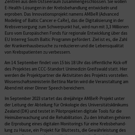
Zentren aus dem Ostseeraum zusammengeschlossen. Sie wollen
E-Health-Lösungen in der Krebsbehandlung entwickeln und
erproben. Das Innovationsprojekt namens AMBeR (Advanced
Modeling of Baltic Cancer e-CaRe), das die Digitalisierung in der
Krebsversorgung zum Schwerpunkt hat, wird nun mit 3,3 Millionen
Euro vom Europäischen Fonds für regionale Entwicklung über das
EU Interreg South Baltic Programm gefördert. Ziel ist es, die Zahl
der Krankenhausbesuche zu reduzieren und die Lebensqualität
von Krebspatienten zu verbessern.
Am 14. September findet von 15 bis 18 Uhr das öffentliche Kick-off
des Projektes am CCC-Standort Uni­medizin Greifswald statt. Hier
werden die Projektpartner die Aktivitäten des Projekts vorstellen.
Wissenschaftsministerin Bettina Martin wird die Veranstaltung am
Abend mit einer Dinner Speech bereichern.
Im September 2023 startet das dreijährige AMBeR-Projekt unter
der Leitung der Abteilung für Onkologie des Universitätsklinikums
Zealand (DK) und testet in Pilotprojekten digitale Tools für die
Heimüberwachung und die Rehabilitation. Zu den Inhalten gehören
die Erprobung eines digitalen Monitorings für eine Krebsbehand­
lung zu Hause, ein Projekt für Bluttests, die Gewährleistung des