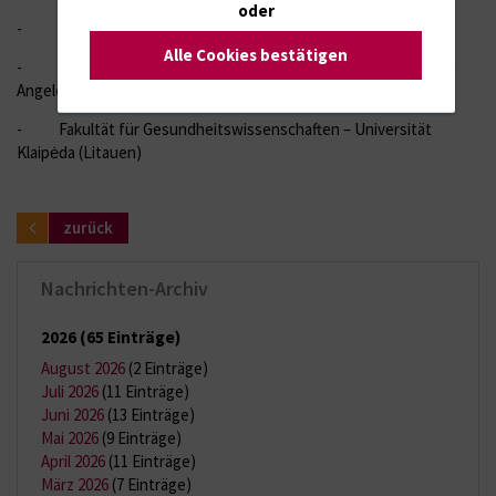
oder
- Universitätsklinikum Danzig (Polen)
Alle Cookies bestätigen
- BISER – Baltisches Institut für europäische und regionale
Angelegenheiten (Polen)
- Fakultät für Gesundheitswissenschaften – Universität
Klaipėda (Litauen)
zurück
Nachrichten-Archiv
2026
(65 Einträge)
August 2026
(2 Einträge)
Juli 2026
(11 Einträge)
Juni 2026
(13 Einträge)
Mai 2026
(9 Einträge)
April 2026
(11 Einträge)
März 2026
(7 Einträge)