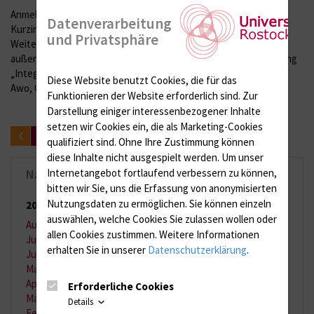
Anmeldung: Kognitive Rehabilitation Tel. 0381/494 96 18,
Datenverarbeitung
Kurzintervention für pflegende Angehörige Tel. 0381/494 94 75.
und Privatsphäre
Weitere Informationen erhalten Betroffene und Angehörige
außerdem am 13. Januar 2015 um 15 Uhr bei der Infoveranstaltung
„Integrierte Demenzbehandlung in Rostock“ im Börgerhus der
Diese Website benutzt Cookies, die für das
Awo, Gerüstbauerring 28 in Rostock.
Funktionieren der Website erforderlich sind.
Zur
Darstellung einiger interessenbezogener Inhalte
setzen wir Cookies ein, die als Marketing-Cookies
zurück
qualifiziert sind. Ohne Ihre Zustimmung können
diese Inhalte nicht ausgespielt werden.
Um unser
Internetangebot fortlaufend verbessern zu können,
Nachrichten-Archiv
bitten wir Sie, uns die Erfassung von anonymisierten
Nutzungsdaten zu ermöglichen.
Sie können einzeln
2026
(65 Einträge)
auswählen, welche Cookies Sie zulassen wollen oder
August 2026
(2 Einträge)
allen Cookies zustimmen. Weitere Informationen
Juli 2026
(11 Einträge)
erhalten Sie in unserer
Datenschutzerklärung
.
Juni 2026
(13 Einträge)
Mai 2026
(9 Einträge)
April 2026
(11 Einträge)
Erforderliche Cookies
März 2026
(7 Einträge)
Details
Februar 2026
(6 Einträge)