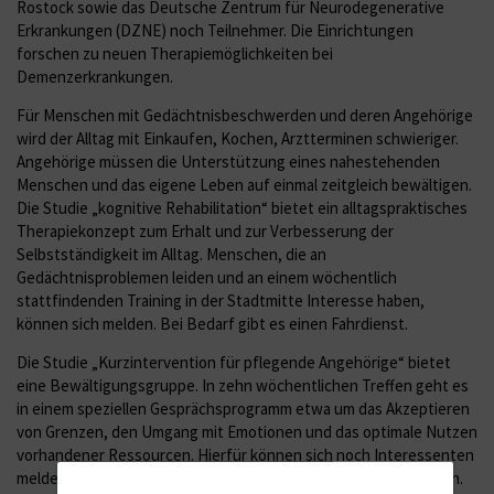
Rostock sowie das Deutsche Zentrum für Neurodegenerative
Erkrankungen (DZNE) noch Teilnehmer. Die Einrichtungen
forschen zu neuen Therapiemöglichkeiten bei
Demenzerkrankungen.
Für Menschen mit Gedächtnisbeschwerden und deren Angehörige
wird der Alltag mit Einkaufen, Kochen, Arztterminen schwieriger.
Angehörige müssen die Unterstützung eines nahestehenden
Menschen und das eigene Leben auf einmal zeitgleich bewältigen.
Die Studie „kognitive Rehabilitation“ bietet ein alltagspraktisches
Therapiekonzept zum Erhalt und zur Verbesserung der
Selbstständigkeit im Alltag. Menschen, die an
Gedächtnisproblemen leiden und an einem wöchentlich
stattfindenden Training in der Stadtmitte Interesse haben,
können sich melden. Bei Bedarf gibt es einen Fahrdienst.
Die Studie „Kurzintervention für pflegende Angehörige“ bietet
eine Bewältigungsgruppe. In zehn wöchentlichen Treffen geht es
in einem speziellen Gesprächsprogramm etwa um das Akzeptieren
von Grenzen, den Umgang mit Emotionen und das optimale Nutzen
vorhandener Ressourcen. Hierfür können sich noch Interessenten
melden, die eine seelische Unterstützung bei der Pflege suchen.