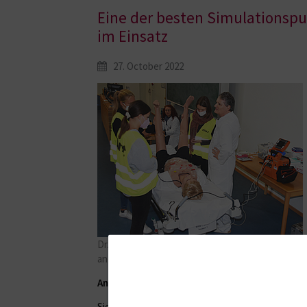
Eine der besten Simulationsp
im Einsatz
27. October 2022
Dr. Gernot Rücker (r.) leitet die Studentinnen bei
an der Simulationspuppe an.
Angehende Mediziner der Unimedizin Rostock
Sie war teuer, aber sie ist auch etwas ganz Beso