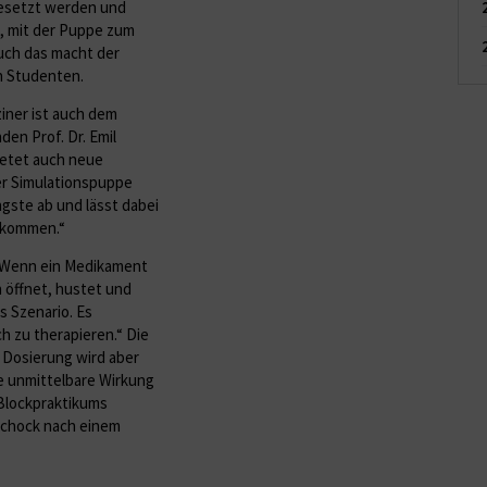
gesetzt werden und
h, mit der Puppe zum
Auch das macht der
en Studenten.
iner ist auch dem
en Prof. Dr. Emil
bietet auch neue
ner Simulationspuppe
ste ab und lässt dabei
n kommen.“
 „Wenn ein Medikament
 öffnet, hustet und
s Szenario. Es
ch zu therapieren.“ Die
 Dosierung wird aber
e unmittelbare Wirkung
Blockpraktikums
Schock nach einem