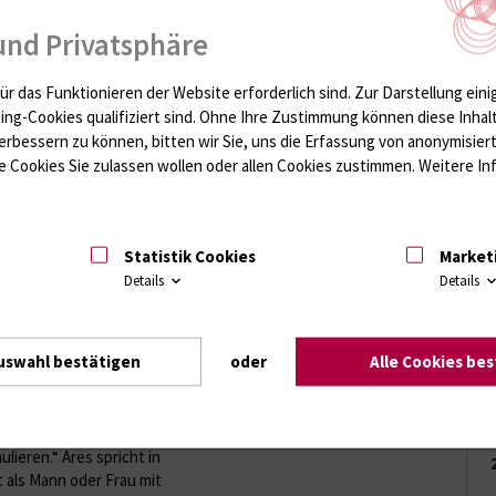
derem aktive Pupillen,
und Privatsphäre
ind über 100
ättigung im Blut, die
ür das Funktionieren der Website erforderlich sind.
Zur Darstellung eini
e ermöglicht eine
Mediziner an der
ting-Cookies qualifiziert sind. Ohne Ihre Zustimmung können diese Inhal
 bei einem
erbessern zu können, bitten wir Sie, uns die Erfassung von anonymisie
 stellte über 250
 Cookies Sie zulassen wollen oder allen Cookies zustimmen. Weitere Inf
cker Simulationsanlage
fahrener
Statistik Cookies
Market
lationsmöglichkeiten
Details
Details
ehören ein Computer
gt. Mit echten Geräten
ck gemessen werden. So
uswahl bestätigen
oder
Alle Cookies be
wirkungen ihre
. Wir können echte
h einem Herzinfarkt,
fall in das System
ieren.“ Ares spricht in
 als Mann oder Frau mit