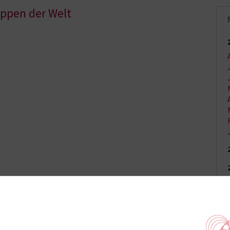
uppen der Welt
 der richtigen Therapie
 üben Notfallmedizin
nderes: Die