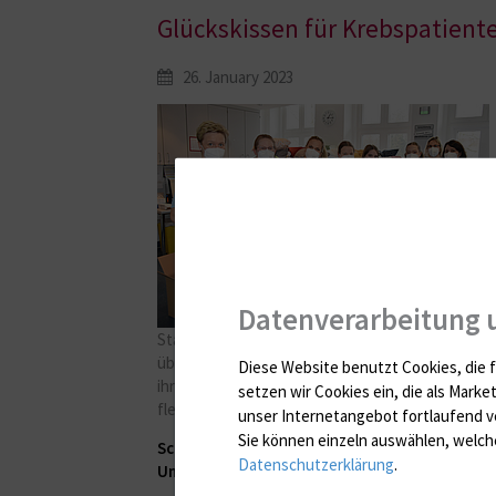
Glückskissen für Krebspatient
26. January 2023
Datenverarbeitung 
Stationsleiterin Janine Schreiber (2. v. l.) und ihr
über die großartige Kissenspende, die Lehrerin Pe
Diese Website benutzt Cookies, die f
ihren Schülerinnen Josephine (5.v.r.), Lina (4.v.r) u
setzen wir Cookies ein, die als Marke
fleißig mitgenäht haben, übergibt.
unser Internetangebot fortlaufend v
Sie können einzeln auswählen, welche
Schüler nähen seit 10 Jahren für schwerkrank
Datenschutzerklärung
.
Unimedizin