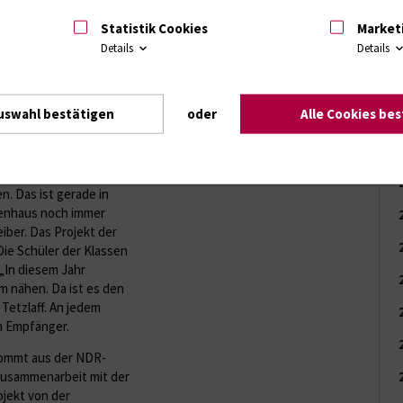
hr überreichten Schüler
Statistik Cookies
Market
Onkologie der
Details
Details
 für Krebspatienten.
Kraft geben. „Wir
werkranke Menschen
r mit großem Einsatz
uswahl bestätigen
oder
Alle Cookies be
Schule Güstrow.
ss es Menschen gibt,
iese Kissen sehr zu
n. Das ist gerade in
kenhaus noch immer
eiber. Das Projekt der
Die Schüler der Klassen
 „In diesem Jahr
m nähen. Da ist es den
Tetzlaff. An jedem
en Empfänger.
 kommt aus der NDR-
Zusammenarbeit mit der
ojekt von der