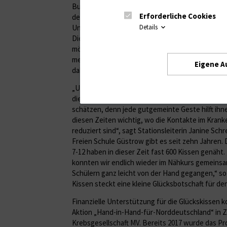
Bunt, kuschlig, mit Botschaft: Auch in diesem Ja
Erforderliche Cookies
der Freien Schule Güstrow der Hämatologie und 
Details
Unimedizin Rostock wieder selbstgenähte Kissen
Die bunten Kissen sollen den Patienten Mut und 
möchten einen kleinen Beitrag leisten, um sch
mental zu unterstützen. Unser Nähkurs ist imme
Eigene A
dabei“, sagt Peggy Tetzlaff, Lehrerin der Freien 
„Unsere Patienten tut es sehr gut zu wissen, da
die ihnen etwas Gutes tun möchten. Sie wissen d
schätzen, denn jede gutgemeinte Geste hilft ihne
diesen Zeiten wichtig, wo die Kontakte im Kran
reduziert sind“, sagt Stationsleiterin Janine Schr
Freien Schule Güstrow gibt es seit zehn Jahren. 
7-12 haben in dieser Zeit fast 600 Kissen genäht.
konnten wir endlich wieder im Nähkurs gemeinsa
Schülern ganz leicht von der Hand gegangen,“ so 
Kissen steckt eine kleine Glücksbotschaft für d
Finanzielle Unterstützung für die Glückskissen
Aktion „Hand-in-Hand-für-Norddeutschland“ in 
Krebsgesellschaft MV. Bereits 2017 wurde das Pr