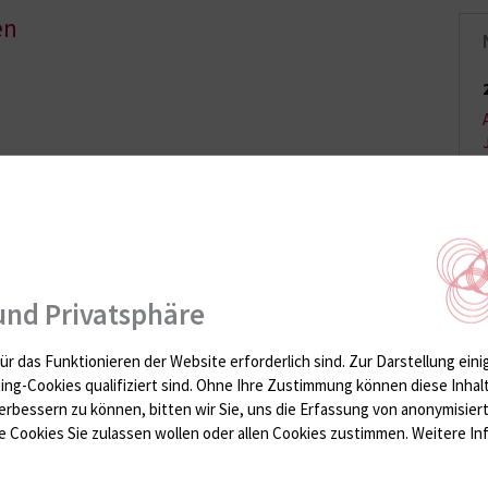
en
und Privatsphäre
e Kolleginnen freuen sich
ggy Tetzlaff (r.) mit
ür das Funktionieren der Website erforderlich sind.
Zur Darstellung eini
nd Hannah (3.v.r.), die
ting-Cookies qualifiziert sind. Ohne Ihre Zustimmung können diese Inhal
erbessern zu können, bitten wir Sie, uns die Erfassung von anonymisie
 Cookies Sie zulassen wollen oder allen Cookies zustimmen. Weitere Inf
e Patienten der