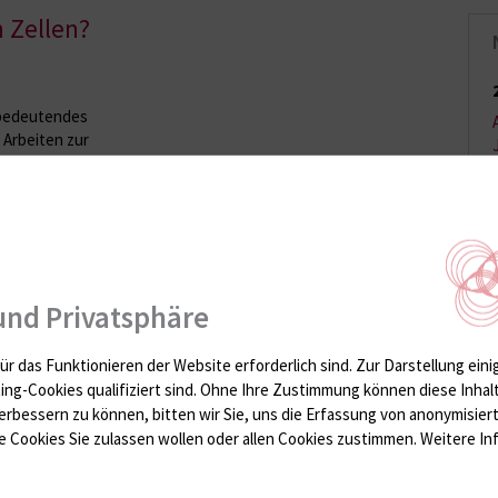
 Zellen?
n bedeutendes
 Arbeiten zur
llen des Sinusknotens –
ckeln, haben Prof. Dr.
Jung und Dr. rer. nat.
onszentrum für kardiale
n Rostock nun
zielt. Kürzlich wurden
. „Durch spezifische
und Privatsphäre
gen, in der Petrischale
en. Bislang haben wir
ür das Funktionieren der Website erforderlich sind.
Zur Darstellung eini
gewonnen. Im nächsten
ting-Cookies qualifiziert sind. Ohne Ihre Zustimmung können diese Inhal
e Zellen übertragen, um
erbessern zu können, bitten wir Sie, uns die Erfassung von anonymisie
ten künstlichen,
 Cookies Sie zulassen wollen oder allen Cookies zustimmen. Weitere Inf
nte in Patienten mit
acherfunktion
en Fortschritt