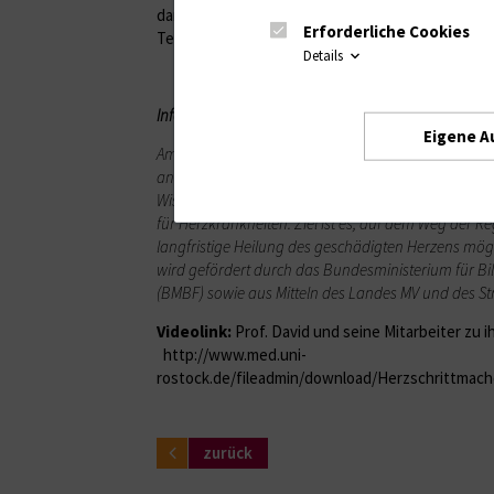
darstellen würde“, erläutert der 46-jährige Biolog
Erforderliche Cookies
Teams.
Details
Info:
Das RTC
Eigene A
Am Referenz- und Translationszentrum für kardiale
an der Universitätsmedizin Rostock arbeiten rund 60
Wissenschaftler erforschen
neue Behandlungsmeth
für Herzkrankheiten. Ziel ist es, auf dem Weg der R
langfristige Heilung des geschädigten Herzens mög
wird gefördert durch das Bundesministerium für B
(BMBF) sowie aus Mitteln des Landes MV und des St
Videolink:
Prof. David und seine Mitarbeiter zu i
http://www.med.uni-
rostock.de/fileadmin/download/Herzschrittmac
zurück