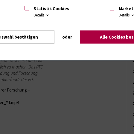
e die Arbeit seines
Statistik Cookies
Market
Details
Details
uswahl bestätigen
oder
Alle Cookies be
 Stammzelltherapie (RTC)
 Mitarbeiter. Die
oden mit Stammzellen
egenerativen Medizin eine
lich zu machen.
Das RTC
ildung und Forschung
rukturfonds der EU.
hrer Forschung –
her_YT.mp4