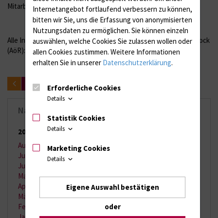
Mitarbeiter anbieten können.“
Internetangebot fortlaufend verbessern zu können,
bitten wir Sie, uns die Erfassung von anonymisierten
Nutzungsdaten zu ermöglichen.
Sie können einzeln
Alle Informationen zur Ausbildung am Universitätsklinikum Rostock
auswählen, welche Cookies Sie zulassen wollen oder
(AöR): personalwesen@med.uni-rostock.de
allen Cookies zustimmen. Weitere Informationen
erhalten Sie in unserer
Datenschutzerklärung
.
zurück
Erforderliche Cookies
Details
Nachrichten-Archiv
Statistik Cookies
Details
2026
(65 Einträge)
August 2026
(2 Einträge)
Marketing Cookies
Juli 2026
(11 Einträge)
Details
Juni 2026
(13 Einträge)
Mai 2026
(9 Einträge)
April 2026
(11 Einträge)
Eigene Auswahl bestätigen
März 2026
(7 Einträge)
Februar 2026
(6 Einträge)
oder
Januar 2026
(6 Einträge)