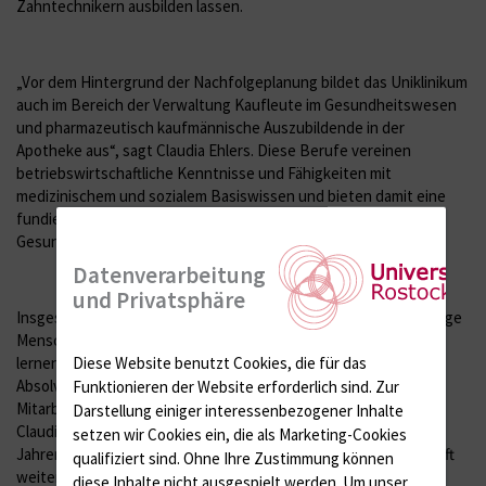
Zahntechnikern ausbilden lassen.
„Vor dem Hintergrund der Nachfolgeplanung bildet das Uniklinikum
auch im Bereich der Verwaltung Kaufleute im Gesundheitswesen
und pharmazeutisch kaufmännische Auszubildende in der
Apotheke aus“, sagt Claudia Ehlers. Diese Berufe vereinen
betriebswirtschaftliche Kenntnisse und Fähigkeiten mit
medizinischem und sozialem Basiswissen und bieten damit eine
fundierte Ausbildung für den späteren Berufseinstieg im
Gesundheitswesen.
Datenverarbeitung
und Privatsphäre
Insgesamt sind derzeit am Universitätsklinikum Rostock 118 junge
Menschen tätig, die einen der angebotenen Ausbildungsberufe
Diese Website benutzt Cookies, die für das
lernen. Und das mit guten Perspektiven: „Von den diesjährigen
Absolventen konnten wir 60 Prozent als Mitarbeiterinnen und
Funktionieren der Website erforderlich sind.
Zur
Mitarbeiter im Anschluss an ihre Ausbildung übernehmen“, so
Darstellung einiger interessenbezogener Inhalte
Claudia Ehlers. „Diese Quote möchten wir in den kommenden
setzen wir Cookies ein, die als Marketing-Cookies
Jahren weiter ausbauen, damit wir heute wie auch in der Zukunft
qualifiziert sind. Ohne Ihre Zustimmung können
weiter Spitzenmedizin durch unsere hoch qualifizierten
diese Inhalte nicht ausgespielt werden.
Um unser