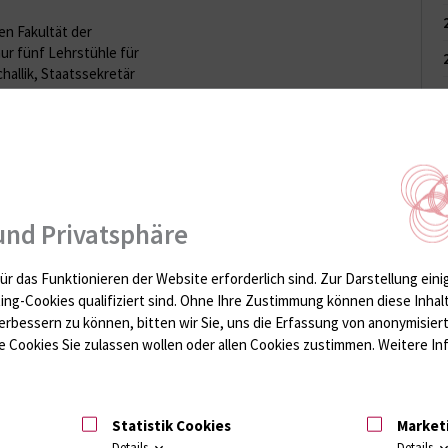
en Fakultät der
ur fünf Lehrstühle für
hallik, Staatssekretär
itionssumme von 7,2
itut hat sich in den
ine führende Position
n, diese Position mit
weiter auszubauen.“
und Privatsphäre
neuen Räumlichkeiten
esser erkennen,
ür das Funktionieren der Website erforderlich sind.
Zur Darstellung eini
utlicht Professor Dr.
ting-Cookies qualifiziert sind. Ohne Ihre Zustimmung können diese Inhal
r Experimentelle
erbessern zu können, bitten wir Sie, uns die Erfassung von anonymisie
he dem Campus
 Cookies Sie zulassen wollen oder allen Cookies zustimmen. Weitere Inf
werpunkte intensiv
n von Leber, Muskeln
Mechanismen septischer
eutung der
Statistik Cookies
Market
m kleiner Blutgefäße)
Details
Details