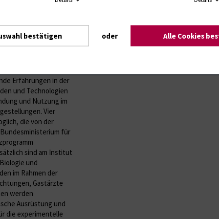
kte (biologisch
 Mechanismen der
r Leber.
uswahl bestätigen
oder
Alle Cookies be
ofessur für
des Instituts unter
nde Erfahrungen in der
oden und Technologien
endung und Nutzung im
gestellungen. Vier
glich, die von der
Bundesministerium für
nzprogramm
tzlich sind am Institut
Biologie und
rden im Rahmen der
richtungen, Gastärzte
oten werden
ische Ausrüstung und
ür die experimentelle