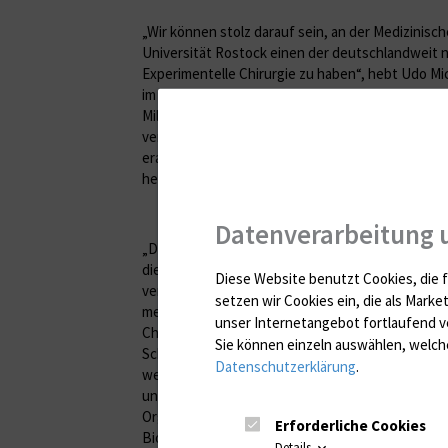
„Wir können stolz darauf sein, an der Medizinisch
Universität Rostock einen der deutschlandweit n
Experimentelle Chirurgie zu haben“, hebt Udo Mic
im Bildungsministerium M-V, hervor. „Die Invest
Millionen Euro ist hier sehr gut angelegt. Das Inst
vergangenen Jahren national wie international e
erarbeitet. Nun sind die Voraussetzungen gegebe
hervorragenden wissenschaftlichen Leistungen 
Datenverarbeitung 
„Die Forschung, Aus- und Weiterbildung in den 
dient dem Grundziel aller Medizin: Krankheiten b
Diese Website benutzt Cookies, die f
verstehen und dann behandeln zu können“, verde
setzen wir Cookies ein, die als Marke
med. Brigitte Vollmar, Direktorin des Instituts fü
unser Internetangebot fortlaufend v
Chirurgie. „In den sanierten Räumlichkeiten na
Sie können einzeln auswählen, welche
Schillingallee können wir unsere Forschungssch
Datenschutzerklärung
.
weiterverfolgen.“ Dazu gehören die Regeneratio
und Haut sowie die Analyse zugrundeliegender 
Organschäden. Untersucht werden auch die Bed
Erforderliche Cookies
Biokompatibilität und Angiogenese (das Wachstu
Details