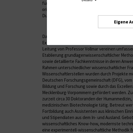
für Transplantate und „tissue engineered“-Produ
orientierte Geweberekonstruktionen) sowie die
Durchblutungsregulation zentraler Organe wie de
Eigene A
Das Institut ging 2006 aus der 2002 bestellten Pr
Experimentelle Chirurgie hervor. Die Mitarbeiter 
Leitung von Professor Vollmar vereinen umfasse
Etablierung grundlagenwissenschaftlicher Meth
sowie detaillierte Fachkenntnisse in deren Anw
Rahmen unterschiedlicher wissenschaftlicher Fra
Wissenschaftlerstellen wurden durch Projekte mö
Deutschen Forschungsgemeinschaft (DFG), vom 
Bildung und Forschung sowie durch das Exzelle
Mecklenburg-Vorpommern gefördert werden. Zusä
zurzeit circa 30 Doktoranden der Humanmedizin, 
medizinischen Biotechnologie tätig. Betreut we
Fortbildung auch Assistenten aus klinischen Ein
und Stipendiaten aus dem In- und Ausland. Geb
wissenschaftliches Know-how, modernste techn
eine experimentell-wissenschaftliche Methodik f