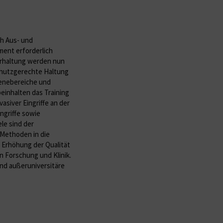
h Aus- und
ment erforderlich
ierhaltung werden nun
schutzgerechte Haltung
enebereiche und
inhalten das Training
vasiver Eingriffe an der
ingriffe sowie
e sind der
 Methoden in die
e Erhöhung der Qualität
in Forschung und Klinik.
nd außeruniversitäre