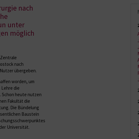
rurgie nach
ahe
un unter
gen möglich
 Zentrale
Rostock nach
e Nutzer übergeben.
haffen worden, um
 Lehre die
n. Schon heute nutzen
en Fakultät die
ltung. Die Bündelung
sentlichen Baustein
orschungsschwerpunktes
der Universität.