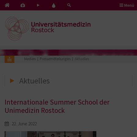
Menü
Kontakt
Pflege
Blut
&
mit
spenden
Notfälle
Herz
Medien
Pressemitteilungen
Aktuelles
Aktuelles
Internationale Summer School der
Unimedizin Rostock
22. June 2022