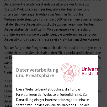
Der stellvertretende Vorstandsvorsitzende der Unimedizin
Rostock Prof. Emil Reisinger begrüßte die Teilnehmer und
unterstrich die lange Tradition der Summer School für
Medizinstudenten: „Wir führen seit 2004 jährlich die Summer School
mit der Brown University durch, die zu den renommiertesten
Universitäten der Welt zählt. Von der engen Partnerschaft
profitieren auch unsere Studenten, die wiederum an der Brown
University und in East Tennessee ein Praktikum machen können.“
Das umfangreiche Programm stellte die Herausforderungen einer
rapide alternden Gesellschaft in den Mittelpunkt und beleuchtete
die Konsequenzen für den Einzelnen und für die Gesellschaft. „Es
war uns eine Ehre, Medizinstudenten aus der ganzen Welt in
Rostock willkommen zu heißen“, sagte der Studiendekan Prof. Dr.
Datenverarbeitung
Steffen Emmert.
und Privatsphäre
In Fachvorträgen und Seminaren verschiedenster medizinischer
Disziplinen wurden unterschiedliche Perspektiven aufgezeigt:
Diese Website benutzt Cookies, die für das
demographische Probleme, spezielle Krankheiten alter Menschen,
Funktionieren der Website erforderlich sind.
Zur
besondere Behandlungsmethoden, ethische Aspekte der
Darstellung einiger interessenbezogener Inhalte
Behandlung und auch medizintechnische
setzen wir Cookies ein, die als Marketing-Cookies
Unterstützungsmöglichkeiten. „Viele meiner Kollegen haben dazu