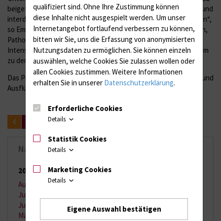
qualifiziert sind. Ohne Ihre Zustimmung können
beigetragen, den internationalen Studenten diese informative und
diese Inhalte nicht ausgespielt werden.
Um unser
interdisziplinäre Weiterbildung auf hohem Niveau zu ermöglichen“,
Internetangebot fortlaufend verbessern zu können,
so Emmert. Hormonspezialisten, Frauenärzte, Kieferorthopäden,
bitten wir Sie, uns die Erfassung von anonymisierten
Pathologen, Chirurgen, Dermatologen, Notfall- und
Nutzungsdaten zu ermöglichen.
Sie können einzeln
Intensivmediziner und Medizintechniker gehörten unter anderem
zu den Referenten.
auswählen, welche Cookies Sie zulassen wollen oder
allen Cookies zustimmen. Weitere Informationen
Das Programm für die Studenten wurde durch Besichtigungen und
erhalten Sie in unserer
Datenschutzerklärung
.
Ausflüge abgerundet.
Erforderliche Cookies
Details
zurück
Statistik Cookies
Nachrichten-Archiv
Details
Marketing Cookies
2026
(65 Einträge)
Details
August 2026
(2 Einträge)
Juli 2026
(11 Einträge)
Juni 2026
(13 Einträge)
Eigene Auswahl bestätigen
Mai 2026
(9 Einträge)