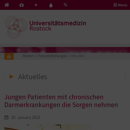
Menü
Kontakt
Pflege
Blut
&
mit
spenden
Notfälle
Herz
Medien
Pressemitteilungen
Aktuelles
Aktuelles
Jungen Patienten mit chronischen
Darmerkrankungen die Sorgen nehmen
20. January 2023