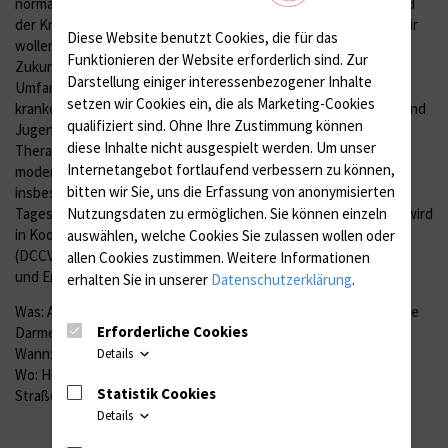
normales Leben müssen sie spezielle Medikamente nehmen und
der Krankheitsverlauf muss engmaschig überwacht werden. „Wir
Diese Website benutzt Cookies, die für das
wollen den besorgten Eltern und Patienten die Sorgen vor der
Funktionieren der Website erforderlich sind.
Zur
Zukunft nehmen und ihnen einen Ausblick geben, in welchem
Darstellung einiger interessenbezogener Inhalte
Umfang wir die Langzeitbetreuung der mehr als 50 chronisch
setzen wir Cookies ein, die als Marketing-Cookies
kranken Kinder und Jugendlichen aus ganz MV an der Kinder- -und
qualifiziert sind. Ohne Ihre Zustimmung können
Jugendklinik umsetzen können“, so Radke weiter. Bei den
diese Inhalte nicht ausgespielt werden.
Um unser
Therapieverfahren wird die Behandlung mit
Internetangebot fortlaufend verbessern zu können,
modernen Medikamenten erläutert. Hier stehen
bitten wir Sie, uns die Erfassung von anonymisierten
insbesondere Biologika im Fokus, die überwiegend in der
Nutzungsdaten zu ermöglichen.
Sie können einzeln
Tagesstation der Klinik verabreicht werden. Die Veranstaltung wird
in Kooperation mit der Deutschen Crohn-Colitis-Vereinigung
auswählen, welche Cookies Sie zulassen wollen oder
(DCCV) und der Gesellschaft für Pädiatrische Gastroenterologie
allen Cookies zustimmen. Weitere Informationen
und Ernährung (GPGE) organisiert.
erhalten Sie in unserer
Datenschutzerklärung
.
Was: Arzt-Patienten-Eltern-Seminar über chronisch entzündliche
Erforderliche Cookies
Darmerkrankungen
Wann: 28.1. von 9.30 bis 12.30 Uhr
Details
Wo: Hörsaal der Kinder- und Jugendklinik, Ernst-Heydemann-
Statistik Cookies
Straße 8
Details