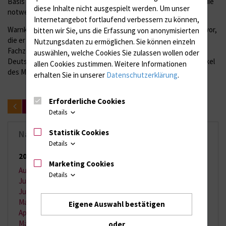
Basis gesichert, um MRGN-Patienten schnell zu erkennen und die
diese Inhalte nicht ausgespielt werden.
Um unser
notwendigen Hygienemaßnahmen in die Wege zu leiten.
Internetangebot fortlaufend verbessern zu können,
Warnkes Forschungsarbeit ging aus der FORUN-Förderung hervor,
bitten wir Sie, uns die Erfassung von anonymisierten
die er 2015 erhalten hatte. Die Ergebnisse wurden in der
Nutzungsdaten zu ermöglichen.
Sie können einzeln
Fachzeitschrift Scientific Reports veröffentlicht und von der
auswählen, welche Cookies Sie zulassen wollen oder
Deutschen Gesellschaft für Hygiene und Mikrobiologie zum Artikel
allen Cookies zustimmen. Weitere Informationen
des Monats Juli 2016 gewählt.
erhalten Sie in unserer
Datenschutzerklärung
.
Erforderliche Cookies
zurück
Details
Statistik Cookies
Nachrichten-Archiv
Details
2026
(65 Einträge)
Marketing Cookies
August 2026
(2 Einträge)
Details
Juli 2026
(11 Einträge)
Juni 2026
(13 Einträge)
Mai 2026
(9 Einträge)
Eigene Auswahl bestätigen
April 2026
(11 Einträge)
März 2026
(7 Einträge)
oder