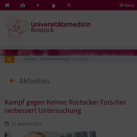
Menü
Kontakt
Pflege
Blut
&
mit
spenden
Notfälle
Herz
Medien
Pressemitteilungen
Aktuelles
Aktuelles
Kampf gegen Keime: Rostocker Forscher
verbessert Untersuchung
15. August 2016